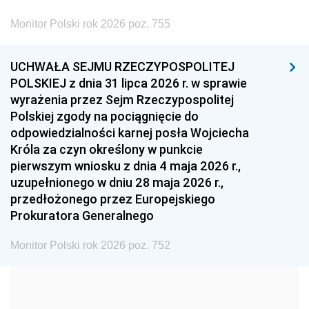
2002
2001
2000
Monitor Polski rok 2026 poz. 755
1999
1998
1997
UCHWAŁA SEJMU RZECZYPOSPOLITEJ
1996
1995
1994
POLSKIEJ z dnia 31 lipca 2026 r. w sprawie
1993
1992
1991
wyrażenia przez Sejm Rzeczypospolitej
Polskiej zgody na pociągnięcie do
1990
1989
1988
odpowiedzialności karnej posła Wojciecha
1987
1986
1985
Króla za czyn określony w punkcie
pierwszym wniosku z dnia 4 maja 2026 r.,
1984
1983
1982
uzupełnionego w dniu 28 maja 2026 r.,
1981
1980
1979
przedłożonego przez Europejskiego
Prokuratora Generalnego
1978
1977
1976
1975
1974
1973
Monitor Polski rok 2026 poz. 752
1972
1971
1970
1969
1968
1967