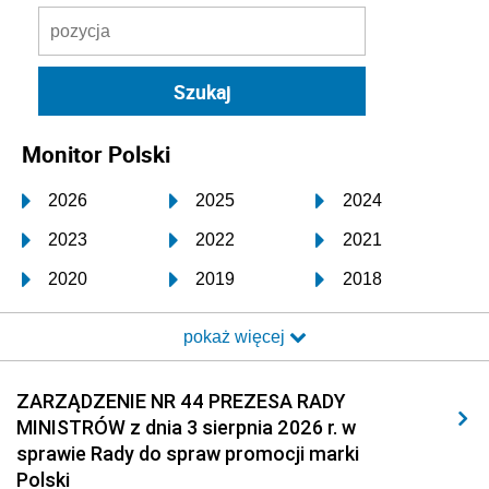
Monitor Polski
2026
2025
2024
2023
2022
2021
2020
2019
2018
2017
2016
2015
pokaż więcej
2014
2013
2012
2011
2010
2009
ZARZĄDZENIE NR 44 PREZESA RADY
MINISTRÓW z dnia 3 sierpnia 2026 r. w
2008
2007
2006
sprawie Rady do spraw promocji marki
2005
2004
2003
Polski