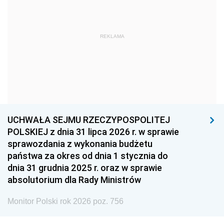
1966
1965
1964
1963
1962
1961
REKLAMA
1960
1959
1958
1957
1956
1955
1954
1953
1952
1951
1950
1949
1948
1947
1946
UCHWAŁA SEJMU RZECZYPOSPOLITEJ
1939
1938
1937
POLSKIEJ z dnia 31 lipca 2026 r. w sprawie
sprawozdania z wykonania budżetu
1936
1930
państwa za okres od dnia 1 stycznia do
dnia 31 grudnia 2025 r. oraz w sprawie
absolutorium dla Rady Ministrów
Monitor Polski rok 2026 poz. 756