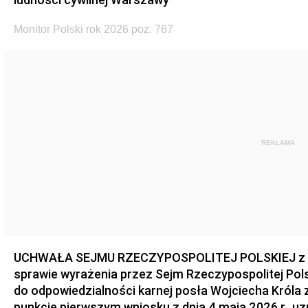
Monitor Polski rok 2026 poz. 767
REKLAMA
UCHWAŁA SEJMU RZECZYPOSPOLITEJ POLSKIEJ z dnia
sprawie wyrażenia przez Sejm Rzeczypospolitej Pols
do odpowiedzialności karnej posła Wojciecha Króla 
punkcie pierwszym wniosku z dnia 4 maja 2026 r., u