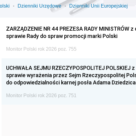
olski
Dzienniki Urzędowe
Dzienniki Unii Europejskiej
ZARZĄDZENIE NR 44 PREZESA RADY MINISTRÓW z dnia
sprawie Rady do spraw promocji marki Polski
Monitor Polski rok 2026 poz. 755
UCHWAŁA SEJMU RZECZYPOSPOLITEJ POLSKIEJ z dnia
sprawie wyrażenia przez Sejm Rzeczypospolitej Pols
do odpowiedzialności karnej posła Adama Dziedzica
Monitor Polski rok 2026 poz. 751