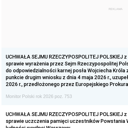
REKLAMA
UCHWAŁA SEJMU RZECZYPOSPOLITEJ POLSKIEJ z dnia
sprawie wyrażenia przez Sejm Rzeczypospolitej Pols
do odpowiedzialności karnej posła Wojciecha Króla 
punkcie drugim wniosku z dnia 4 maja 2026 r., uzupe
2026 r., przedłożonego przez Europejskiego Prokur
Monitor Polski rok 2026 poz. 753
UCHWAŁA SEJMU RZECZYPOSPOLITEJ POLSKIEJ z dnia
sprawie uczczenia pamięci uczestników Powstania
ludności cywilnej Warszawy