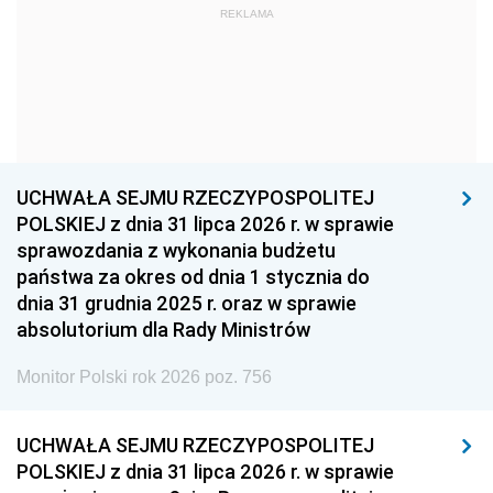
REKLAMA
1960
1959
1958
1957
1956
1955
1954
1953
1952
1951
1950
1949
1948
1947
1946
UCHWAŁA SEJMU RZECZYPOSPOLITEJ
1939
1938
1937
POLSKIEJ z dnia 31 lipca 2026 r. w sprawie
sprawozdania z wykonania budżetu
1936
1930
państwa za okres od dnia 1 stycznia do
dnia 31 grudnia 2025 r. oraz w sprawie
absolutorium dla Rady Ministrów
Monitor Polski rok 2026 poz. 756
UCHWAŁA SEJMU RZECZYPOSPOLITEJ
POLSKIEJ z dnia 31 lipca 2026 r. w sprawie