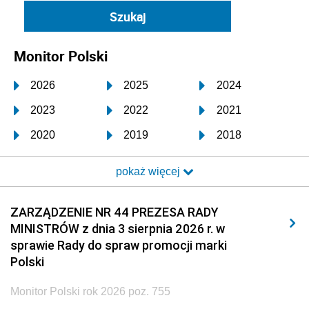
Monitor Polski
2026
2025
2024
2023
2022
2021
2020
2019
2018
2017
2016
2015
pokaż więcej
2014
2013
2012
2011
2010
2009
ZARZĄDZENIE NR 44 PREZESA RADY
MINISTRÓW z dnia 3 sierpnia 2026 r. w
2008
2007
2006
sprawie Rady do spraw promocji marki
2005
2004
2003
Polski
2002
2001
2000
Monitor Polski rok 2026 poz. 755
1999
1998
1997