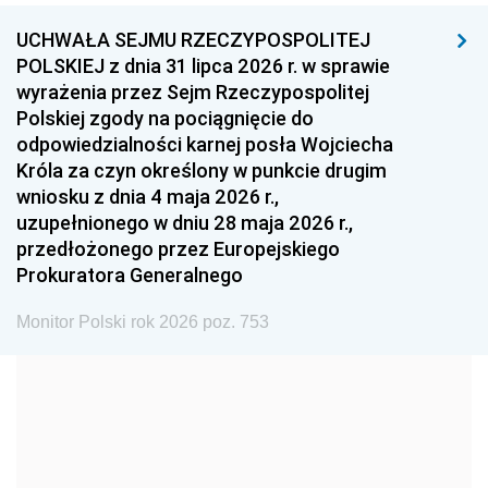
UCHWAŁA SEJMU RZECZYPOSPOLITEJ
1996
1995
1994
POLSKIEJ z dnia 31 lipca 2026 r. w sprawie
1993
1992
1991
wyrażenia przez Sejm Rzeczypospolitej
Polskiej zgody na pociągnięcie do
1990
1989
1988
odpowiedzialności karnej posła Wojciecha
1987
1986
1985
Króla za czyn określony w punkcie drugim
wniosku z dnia 4 maja 2026 r.,
1984
1983
1982
uzupełnionego w dniu 28 maja 2026 r.,
1981
1980
1979
przedłożonego przez Europejskiego
Prokuratora Generalnego
1978
1977
1976
1975
1974
1973
Monitor Polski rok 2026 poz. 753
1972
1971
1970
1969
1968
1967
1966
1965
1964
1963
1962
1961