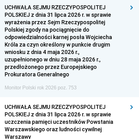
UCHWAŁA SEJMU RZECZYPOSPOLITEJ
1954
1953
1952
POLSKIEJ z dnia 31 lipca 2026 r. w sprawie
1951
1950
1949
wyrażenia przez Sejm Rzeczypospolitej
Polskiej zgody na pociągnięcie do
1948
1947
1946
odpowiedzialności karnej posła Wojciecha
1939
1938
1937
Króla za czyn określony w punkcie drugim
wniosku z dnia 4 maja 2026 r.,
1936
1930
uzupełnionego w dniu 28 maja 2026 r.,
przedłożonego przez Europejskiego
Prokuratora Generalnego
Monitor Polski rok 2026 poz. 753
UCHWAŁA SEJMU RZECZYPOSPOLITEJ
POLSKIEJ z dnia 31 lipca 2026 r. w sprawie
uczczenia pamięci uczestników Powstania
Warszawskiego oraz ludności cywilnej
Warszawy