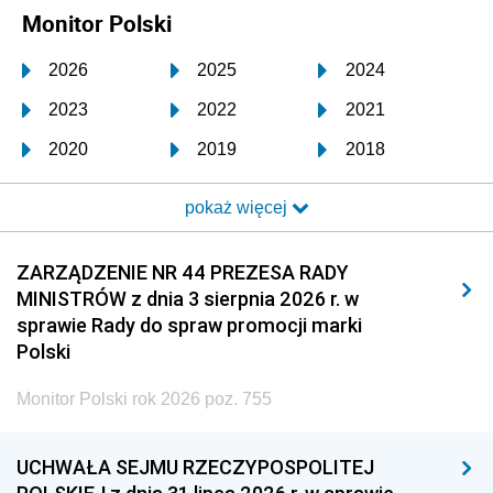
Monitor Polski
2026
2025
2024
2023
2022
2021
2020
2019
2018
2017
2016
2015
pokaż więcej
2014
2013
2012
2011
2010
2009
ZARZĄDZENIE NR 44 PREZESA RADY
MINISTRÓW z dnia 3 sierpnia 2026 r. w
2008
2007
2006
sprawie Rady do spraw promocji marki
2005
2004
2003
Polski
2002
2001
2000
Monitor Polski rok 2026 poz. 755
1999
1998
1997
UCHWAŁA SEJMU RZECZYPOSPOLITEJ
1996
1995
1994