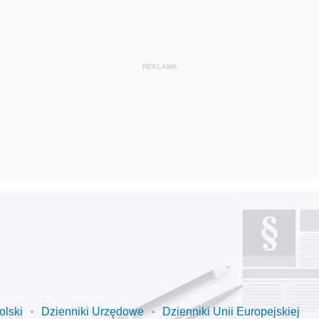
olski
Dzienniki Urzędowe
Dzienniki Unii Europejskiej