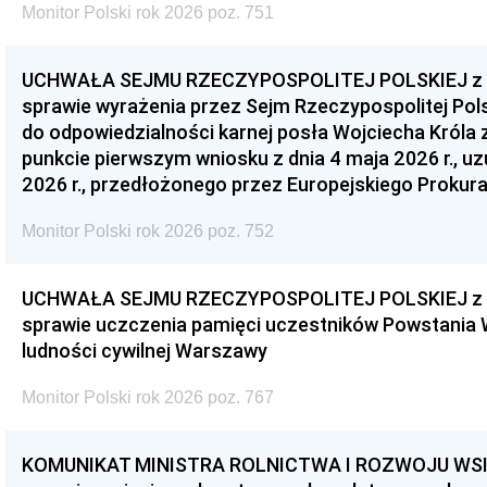
Monitor Polski rok 2026 poz. 751
UCHWAŁA SEJMU RZECZYPOSPOLITEJ POLSKIEJ z dnia
sprawie wyrażenia przez Sejm Rzeczypospolitej Pols
do odpowiedzialności karnej posła Wojciecha Króla 
punkcie pierwszym wniosku z dnia 4 maja 2026 r., u
2026 r., przedłożonego przez Europejskiego Prokur
Monitor Polski rok 2026 poz. 752
UCHWAŁA SEJMU RZECZYPOSPOLITEJ POLSKIEJ z dnia
sprawie uczczenia pamięci uczestników Powstania
ludności cywilnej Warszawy
Monitor Polski rok 2026 poz. 767
KOMUNIKAT MINISTRA ROLNICTWA I ROZWOJU WSI z d