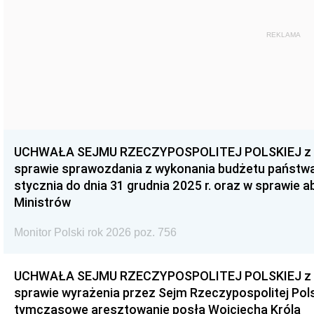
REKLAMA
UCHWAŁA SEJMU RZECZYPOSPOLITEJ POLSKIEJ z dnia
sprawie sprawozdania z wykonania budżetu państwa 
stycznia do dnia 31 grudnia 2025 r. oraz w sprawie 
Ministrów
Monitor Polski rok 2026 poz. 756
UCHWAŁA SEJMU RZECZYPOSPOLITEJ POLSKIEJ z dnia
sprawie wyrażenia przez Sejm Rzeczypospolitej Pols
tymczasowe aresztowanie posła Wojciecha Króla