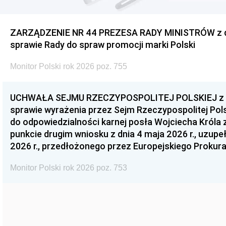
ZARZĄDZENIE NR 44 PREZESA RADY MINISTRÓW z dnia
sprawie Rady do spraw promocji marki Polski
Monitor Polski rok 2026 poz. 755
UCHWAŁA SEJMU RZECZYPOSPOLITEJ POLSKIEJ z dnia
sprawie wyrażenia przez Sejm Rzeczypospolitej Pols
do odpowiedzialności karnej posła Wojciecha Króla 
punkcie drugim wniosku z dnia 4 maja 2026 r., uzupe
2026 r., przedłożonego przez Europejskiego Prokur
Monitor Polski rok 2026 poz. 753