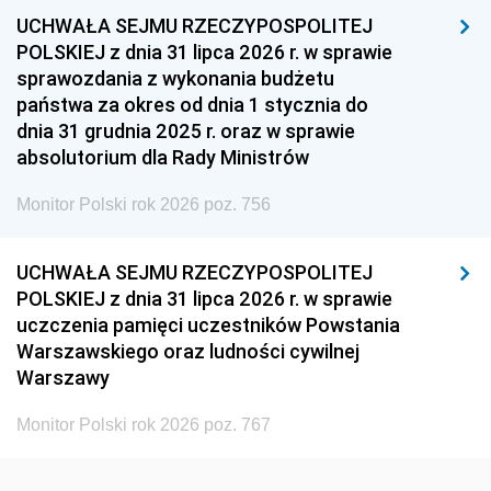
UCHWAŁA SEJMU RZECZYPOSPOLITEJ
1954
1953
1952
POLSKIEJ z dnia 31 lipca 2026 r. w sprawie
1951
1950
1949
sprawozdania z wykonania budżetu
państwa za okres od dnia 1 stycznia do
1948
1947
1946
dnia 31 grudnia 2025 r. oraz w sprawie
1939
1938
1937
absolutorium dla Rady Ministrów
1936
1930
Monitor Polski rok 2026 poz. 756
UCHWAŁA SEJMU RZECZYPOSPOLITEJ
POLSKIEJ z dnia 31 lipca 2026 r. w sprawie
uczczenia pamięci uczestników Powstania
Warszawskiego oraz ludności cywilnej
Warszawy
Monitor Polski rok 2026 poz. 767