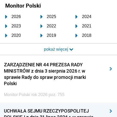
Monitor Polski
2026
2025
2024
2023
2022
2021
2020
2019
2018
2017
2016
2015
pokaż więcej
2014
2013
2012
2011
2010
2009
ZARZĄDZENIE NR 44 PREZESA RADY
MINISTRÓW z dnia 3 sierpnia 2026 r. w
2008
2007
2006
sprawie Rady do spraw promocji marki
2005
2004
2003
Polski
2002
2001
2000
Monitor Polski rok 2026 poz. 755
1999
1998
1997
UCHWAŁA SEJMU RZECZYPOSPOLITEJ
1996
1995
1994