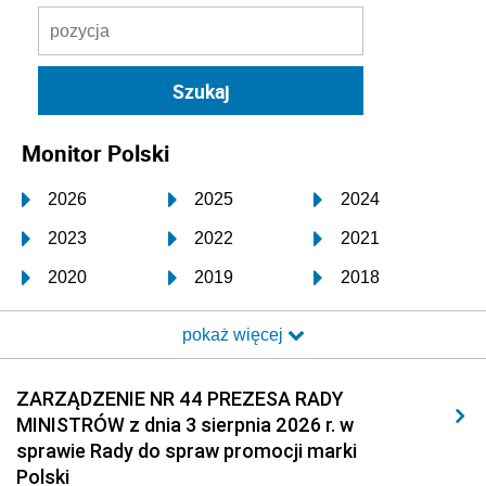
Monitor Polski
2026
2025
2024
2023
2022
2021
2020
2019
2018
2017
2016
2015
pokaż więcej
2014
2013
2012
2011
2010
2009
ZARZĄDZENIE NR 44 PREZESA RADY
MINISTRÓW z dnia 3 sierpnia 2026 r. w
2008
2007
2006
sprawie Rady do spraw promocji marki
2005
2004
2003
Polski