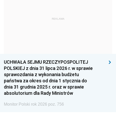
1966
1965
1964
1963
1962
1961
REKLAMA
1960
1959
1958
1957
1956
1955
1954
1953
1952
1951
1950
1949
1948
1947
1946
UCHWAŁA SEJMU RZECZYPOSPOLITEJ
1939
1938
1937
POLSKIEJ z dnia 31 lipca 2026 r. w sprawie
sprawozdania z wykonania budżetu
1936
1930
państwa za okres od dnia 1 stycznia do
dnia 31 grudnia 2025 r. oraz w sprawie
absolutorium dla Rady Ministrów
Monitor Polski rok 2026 poz. 756