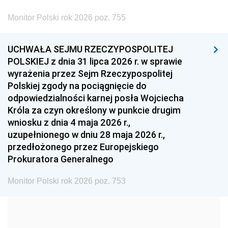
2002
2001
2000
Monitor Polski rok 2026 poz. 755
1999
1998
1997
UCHWAŁA SEJMU RZECZYPOSPOLITEJ
1996
1995
1994
POLSKIEJ z dnia 31 lipca 2026 r. w sprawie
1993
1992
1991
wyrażenia przez Sejm Rzeczypospolitej
Polskiej zgody na pociągnięcie do
1990
1989
1988
odpowiedzialności karnej posła Wojciecha
1987
1986
1985
Króla za czyn określony w punkcie drugim
wniosku z dnia 4 maja 2026 r.,
1984
1983
1982
uzupełnionego w dniu 28 maja 2026 r.,
1981
1980
1979
przedłożonego przez Europejskiego
Prokuratora Generalnego
1978
1977
1976
1975
1974
1973
Monitor Polski rok 2026 poz. 753
1972
1971
1970
1969
1968
1967