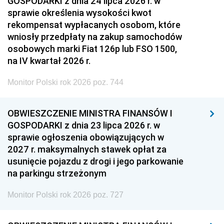
GOSPODARKI z dnia 24 lipca 2026 r. w
sprawie określenia wysokości kwot
rekompensat wypłacanych osobom, które
wniosły przedpłaty na zakup samochodów
osobowych marki Fiat 126p lub FSO 1500,
na IV kwartał 2026 r.
Monitor Polski rok 2026 poz. 744
OBWIESZCZENIE MINISTRA FINANSÓW I
GOSPODARKI z dnia 23 lipca 2026 r. w
sprawie ogłoszenia obowiązujących w
2027 r. maksymalnych stawek opłat za
usunięcie pojazdu z drogi i jego parkowanie
na parkingu strzeżonym
Monitor Polski rok 2026 poz. 727