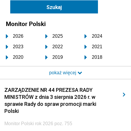
Monitor Polski
2026
2025
2024
2023
2022
2021
2020
2019
2018
2017
2016
2015
pokaż więcej
2014
2013
2012
2011
2010
2009
ZARZĄDZENIE NR 44 PREZESA RADY
MINISTRÓW z dnia 3 sierpnia 2026 r. w
2008
2007
2006
sprawie Rady do spraw promocji marki
2005
2004
2003
Polski
2002
2001
2000
Monitor Polski rok 2026 poz. 755
1999
1998
1997