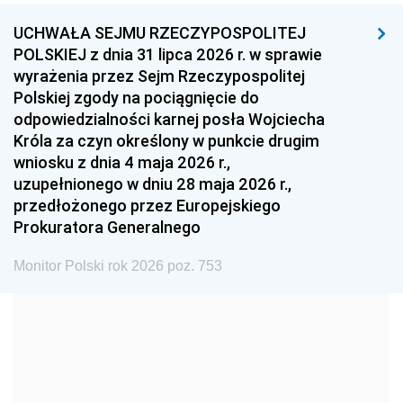
UCHWAŁA SEJMU RZECZYPOSPOLITEJ
1996
1995
1994
POLSKIEJ z dnia 31 lipca 2026 r. w sprawie
1993
1992
1991
wyrażenia przez Sejm Rzeczypospolitej
Polskiej zgody na pociągnięcie do
1990
1989
1988
odpowiedzialności karnej posła Wojciecha
1987
1986
1985
Króla za czyn określony w punkcie drugim
wniosku z dnia 4 maja 2026 r.,
1984
1983
1982
uzupełnionego w dniu 28 maja 2026 r.,
1981
1980
1979
przedłożonego przez Europejskiego
Prokuratora Generalnego
1978
1977
1976
1975
1974
1973
Monitor Polski rok 2026 poz. 753
1972
1971
1970
1969
1968
1967
1966
1965
1964
1963
1962
1961