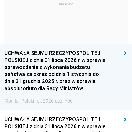
REKLAMA
1960
1959
1958
1957
1956
1955
1954
1953
1952
1951
1950
1949
1948
1947
1946
UCHWAŁA SEJMU RZECZYPOSPOLITEJ
1939
1938
1937
POLSKIEJ z dnia 31 lipca 2026 r. w sprawie
sprawozdania z wykonania budżetu
1936
1930
państwa za okres od dnia 1 stycznia do
dnia 31 grudnia 2025 r. oraz w sprawie
absolutorium dla Rady Ministrów
Monitor Polski rok 2026 poz. 756
UCHWAŁA SEJMU RZECZYPOSPOLITEJ
POLSKIEJ z dnia 31 lipca 2026 r. w sprawie