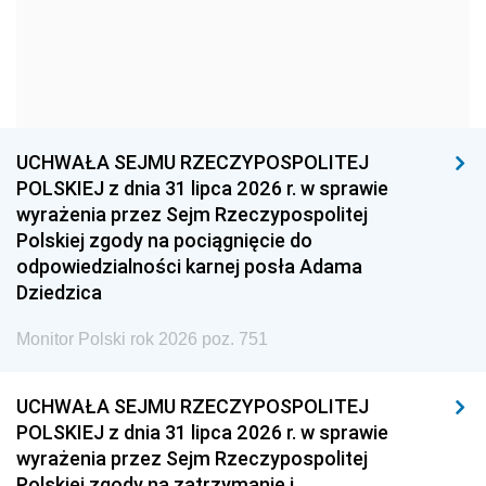
1957
1956
1955
1954
1953
1952
1951
1950
1949
1948
1947
1946
UCHWAŁA SEJMU RZECZYPOSPOLITEJ
1939
1938
1937
POLSKIEJ z dnia 31 lipca 2026 r. w sprawie
wyrażenia przez Sejm Rzeczypospolitej
1936
1930
Polskiej zgody na pociągnięcie do
odpowiedzialności karnej posła Adama
Dziedzica
Monitor Polski rok 2026 poz. 751
UCHWAŁA SEJMU RZECZYPOSPOLITEJ
POLSKIEJ z dnia 31 lipca 2026 r. w sprawie
wyrażenia przez Sejm Rzeczypospolitej
Polskiej zgody na zatrzymanie i