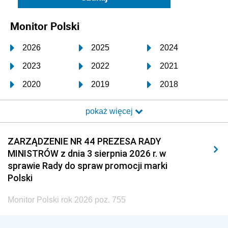
Monitor Polski
2026
2025
2024
2023
2022
2021
2020
2019
2018
2017
2016
2015
pokaż więcej
2014
2013
2012
2011
2010
2009
ZARZĄDZENIE NR 44 PREZESA RADY
MINISTRÓW z dnia 3 sierpnia 2026 r. w
2008
2007
2006
sprawie Rady do spraw promocji marki
2005
2004
2003
Polski
2002
2001
2000
Monitor Polski rok 2026 poz. 755
1999
1998
1997