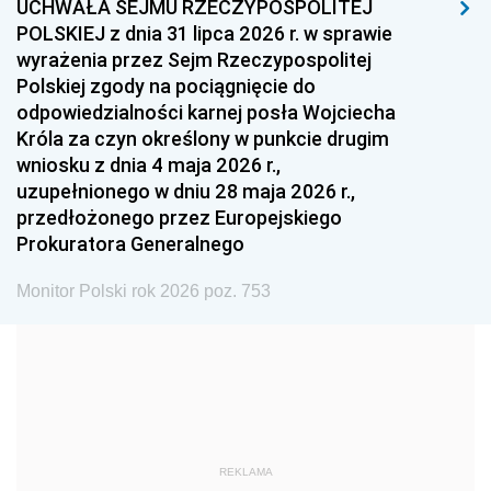
UCHWAŁA SEJMU RZECZYPOSPOLITEJ
1996
1995
1994
POLSKIEJ z dnia 31 lipca 2026 r. w sprawie
1993
1992
1991
wyrażenia przez Sejm Rzeczypospolitej
Polskiej zgody na pociągnięcie do
1990
1989
1988
odpowiedzialności karnej posła Wojciecha
1987
1986
1985
Króla za czyn określony w punkcie drugim
wniosku z dnia 4 maja 2026 r.,
1984
1983
1982
uzupełnionego w dniu 28 maja 2026 r.,
1981
1980
1979
przedłożonego przez Europejskiego
Prokuratora Generalnego
1978
1977
1976
1975
1974
1973
Monitor Polski rok 2026 poz. 753
1972
1971
1970
1969
1968
1967
1966
1965
1964
1963
1962
1961
REKLAMA
1960
1959
1958