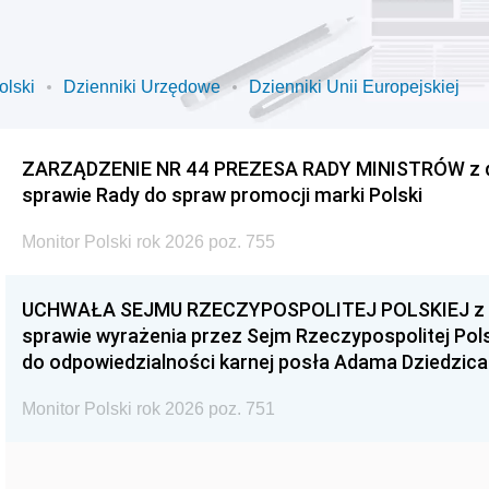
olski
Dzienniki Urzędowe
Dzienniki Unii Europejskiej
ZARZĄDZENIE NR 44 PREZESA RADY MINISTRÓW z dnia
sprawie Rady do spraw promocji marki Polski
Monitor Polski rok 2026 poz. 755
UCHWAŁA SEJMU RZECZYPOSPOLITEJ POLSKIEJ z dnia
sprawie wyrażenia przez Sejm Rzeczypospolitej Pols
do odpowiedzialności karnej posła Adama Dziedzica
Monitor Polski rok 2026 poz. 751