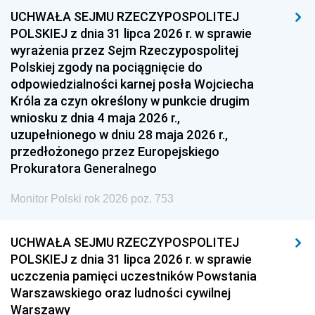
UCHWAŁA SEJMU RZECZYPOSPOLITEJ
1954
1953
1952
POLSKIEJ z dnia 31 lipca 2026 r. w sprawie
1951
1950
1949
wyrażenia przez Sejm Rzeczypospolitej
Polskiej zgody na pociągnięcie do
1948
1947
1946
odpowiedzialności karnej posła Wojciecha
1939
1938
1937
Króla za czyn określony w punkcie drugim
wniosku z dnia 4 maja 2026 r.,
1936
1930
uzupełnionego w dniu 28 maja 2026 r.,
przedłożonego przez Europejskiego
Prokuratora Generalnego
Monitor Polski rok 2026 poz. 753
UCHWAŁA SEJMU RZECZYPOSPOLITEJ
POLSKIEJ z dnia 31 lipca 2026 r. w sprawie
uczczenia pamięci uczestników Powstania
Warszawskiego oraz ludności cywilnej
Warszawy