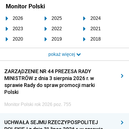
Monitor Polski
2026
2025
2024
2023
2022
2021
2020
2019
2018
2017
2016
2015
pokaż więcej
2014
2013
2012
2011
2010
2009
ZARZĄDZENIE NR 44 PREZESA RADY
MINISTRÓW z dnia 3 sierpnia 2026 r. w
2008
2007
2006
sprawie Rady do spraw promocji marki
2005
2004
2003
Polski
2002
2001
2000
Monitor Polski rok 2026 poz. 755
1999
1998
1997
UCHWAŁA SEJMU RZECZYPOSPOLITEJ
1996
1995
1994