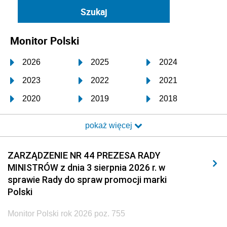
Monitor Polski
2026
2025
2024
2023
2022
2021
2020
2019
2018
2017
2016
2015
pokaż więcej
2014
2013
2012
2011
2010
2009
ZARZĄDZENIE NR 44 PREZESA RADY
MINISTRÓW z dnia 3 sierpnia 2026 r. w
2008
2007
2006
sprawie Rady do spraw promocji marki
2005
2004
2003
Polski
2002
2001
2000
Monitor Polski rok 2026 poz. 755
1999
1998
1997