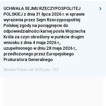
UCHWAŁA SEJMU RZECZYPOSPOLITEJ
1996
1995
1994
POLSKIEJ z dnia 31 lipca 2026 r. w sprawie
1993
1992
1991
wyrażenia przez Sejm Rzeczypospolitej
Polskiej zgody na pociągnięcie do
1990
1989
1988
odpowiedzialności karnej posła Wojciecha
1987
1986
1985
Króla za czyn określony w punkcie drugim
wniosku z dnia 4 maja 2026 r.,
1984
1983
1982
uzupełnionego w dniu 28 maja 2026 r.,
1981
1980
1979
przedłożonego przez Europejskiego
Prokuratora Generalnego
1978
1977
1976
1975
1974
1973
Monitor Polski rok 2026 poz. 753
1972
1971
1970
1969
1968
1967
1966
1965
1964
1963
1962
1961