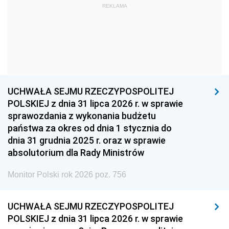
REKLAMA
1960
1959
1958
1957
1956
1955
1954
1953
1952
1951
1950
1949
1948
1947
1946
UCHWAŁA SEJMU RZECZYPOSPOLITEJ
1939
1938
1937
POLSKIEJ z dnia 31 lipca 2026 r. w sprawie
sprawozdania z wykonania budżetu
1936
1930
państwa za okres od dnia 1 stycznia do
dnia 31 grudnia 2025 r. oraz w sprawie
absolutorium dla Rady Ministrów
Monitor Polski rok 2026 poz. 756
UCHWAŁA SEJMU RZECZYPOSPOLITEJ
POLSKIEJ z dnia 31 lipca 2026 r. w sprawie