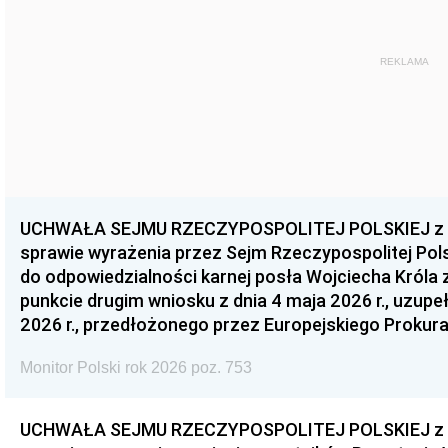
REKLAMA
UCHWAŁA SEJMU RZECZYPOSPOLITEJ POLSKIEJ z dnia
sprawie wyrażenia przez Sejm Rzeczypospolitej Pols
do odpowiedzialności karnej posła Wojciecha Króla 
punkcie drugim wniosku z dnia 4 maja 2026 r., uzupe
2026 r., przedłożonego przez Europejskiego Prokur
Monitor Polski rok 2026 poz. 753
UCHWAŁA SEJMU RZECZYPOSPOLITEJ POLSKIEJ z dnia