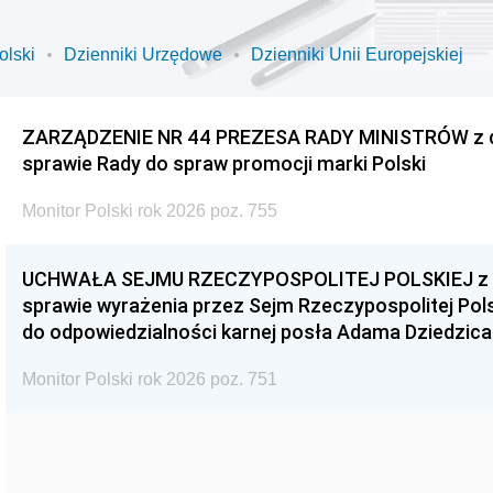
olski
Dzienniki Urzędowe
Dzienniki Unii Europejskiej
ZARZĄDZENIE NR 44 PREZESA RADY MINISTRÓW z dnia
sprawie Rady do spraw promocji marki Polski
Monitor Polski rok 2026 poz. 755
UCHWAŁA SEJMU RZECZYPOSPOLITEJ POLSKIEJ z dnia
sprawie wyrażenia przez Sejm Rzeczypospolitej Pols
do odpowiedzialności karnej posła Adama Dziedzica
Monitor Polski rok 2026 poz. 751