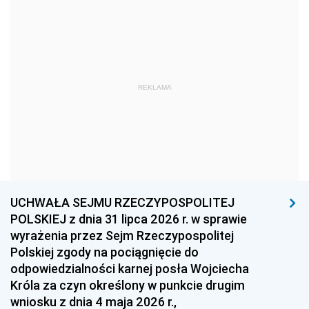
1978
1977
1976
1975
1974
1973
1972
1971
1970
1969
1968
1967
REKLAMA
1966
1965
1964
1963
1962
1961
1960
1959
1958
1957
1956
1955
UCHWAŁA SEJMU RZECZYPOSPOLITEJ
1954
1953
1952
POLSKIEJ z dnia 31 lipca 2026 r. w sprawie
1951
1950
1949
wyrażenia przez Sejm Rzeczypospolitej
Polskiej zgody na pociągnięcie do
1948
1947
1946
odpowiedzialności karnej posła Wojciecha
1939
1938
1937
Króla za czyn określony w punkcie drugim
wniosku z dnia 4 maja 2026 r.,
1936
1930