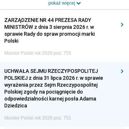
pokaż więcej
2014
2013
2012
2011
2010
2009
ZARZĄDZENIE NR 44 PREZESA RADY
MINISTRÓW z dnia 3 sierpnia 2026 r. w
2008
2007
2006
sprawie Rady do spraw promocji marki
2005
2004
2003
Polski
2002
2001
2000
Monitor Polski rok 2026 poz. 755
1999
1998
1997
UCHWAŁA SEJMU RZECZYPOSPOLITEJ
1996
1995
1994
POLSKIEJ z dnia 31 lipca 2026 r. w sprawie
1993
1992
1991
wyrażenia przez Sejm Rzeczypospolitej
Polskiej zgody na pociągnięcie do
1990
1989
1988
odpowiedzialności karnej posła Adama
1987
1986
1985
Dziedzica
1984
1983
1982
Monitor Polski rok 2026 poz. 751
1981
1980
1979