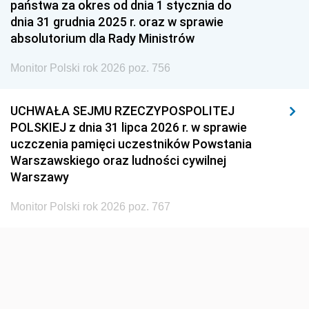
państwa za okres od dnia 1 stycznia do
1948
1947
1946
dnia 31 grudnia 2025 r. oraz w sprawie
1939
1938
1937
absolutorium dla Rady Ministrów
1936
1930
Monitor Polski rok 2026 poz. 756
UCHWAŁA SEJMU RZECZYPOSPOLITEJ
POLSKIEJ z dnia 31 lipca 2026 r. w sprawie
uczczenia pamięci uczestników Powstania
Warszawskiego oraz ludności cywilnej
Warszawy
Monitor Polski rok 2026 poz. 767