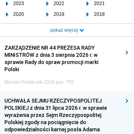
2023
2022
2021
2020
2019
2018
2017
2016
2015
pokaż więcej
2014
2013
2012
2011
2010
2009
ZARZĄDZENIE NR 44 PREZESA RADY
MINISTRÓW z dnia 3 sierpnia 2026 r. w
2008
2007
2006
sprawie Rady do spraw promocji marki
2005
2004
2003
Polski
2002
2001
2000
Monitor Polski rok 2026 poz. 755
1999
1998
1997
UCHWAŁA SEJMU RZECZYPOSPOLITEJ
1996
1995
1994
POLSKIEJ z dnia 31 lipca 2026 r. w sprawie
1993
1992
1991
wyrażenia przez Sejm Rzeczypospolitej
Polskiej zgody na pociągnięcie do
1990
1989
1988
odpowiedzialności karnej posła Adama
1987
1986
1985