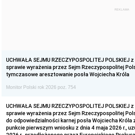
REKLAMA
UCHWAŁA SEJMU RZECZYPOSPOLITEJ POLSKIEJ z dnia
sprawie wyrażenia przez Sejm Rzeczypospolitej Pols
tymczasowe aresztowanie posła Wojciecha Króla
Monitor Polski rok 2026 poz. 754
UCHWAŁA SEJMU RZECZYPOSPOLITEJ POLSKIEJ z dnia
sprawie wyrażenia przez Sejm Rzeczypospolitej Pols
do odpowiedzialności karnej posła Wojciecha Króla 
punkcie pierwszym wniosku z dnia 4 maja 2026 r., u
2026 r., przedłożonego przez Europejskiego Prokur