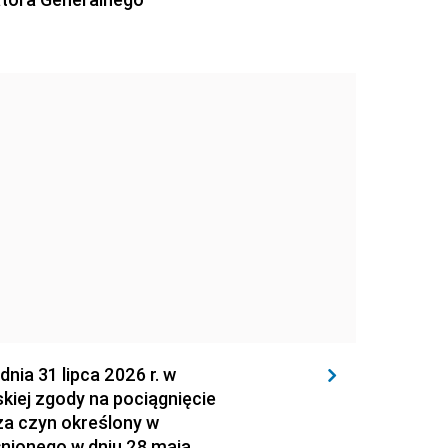
 31 lipca 2026 r. w
kiej zgody na pociągnięcie
za czyn określony w
łnionego w dniu 28 maja