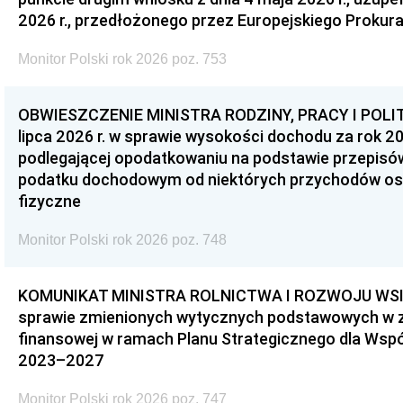
2026 r., przedłożonego przez Europejskiego Prokur
Monitor Polski rok 2026 poz. 753
OBWIESZCZENIE MINISTRA RODZINY, PRACY I POLIT
lipca 2026 r. w sprawie wysokości dochodu za rok 20
podlegającej opodatkowaniu na podstawie przepis
podatku dochodowym od niektórych przychodów os
fizyczne
Monitor Polski rok 2026 poz. 748
KOMUNIKAT MINISTRA ROLNICTWA I ROZWOJU WSI z d
sprawie zmienionych wytycznych podstawowych w 
finansowej w ramach Planu Strategicznego dla Wspóln
2023–2027
Monitor Polski rok 2026 poz. 747