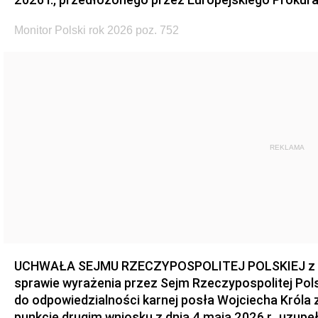
Monitor Polski rok 2026 poz. 752
REKLAMA
UCHWAŁA SEJMU RZECZYPOSPOLITEJ POLSKIEJ z dnia
sprawie wyrażenia przez Sejm Rzeczypospolitej Pols
do odpowiedzialności karnej posła Wojciecha Króla 
punkcie drugim wniosku z dnia 4 maja 2026 r., uzupe