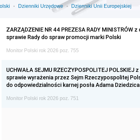
olski
Dzienniki Urzędowe
Dzienniki Unii Europejskiej
ZARZĄDZENIE NR 44 PREZESA RADY MINISTRÓW z dnia
sprawie Rady do spraw promocji marki Polski
Monitor Polski rok 2026 poz. 755
UCHWAŁA SEJMU RZECZYPOSPOLITEJ POLSKIEJ z dnia
sprawie wyrażenia przez Sejm Rzeczypospolitej Pols
do odpowiedzialności karnej posła Adama Dziedzica
Monitor Polski rok 2026 poz. 751