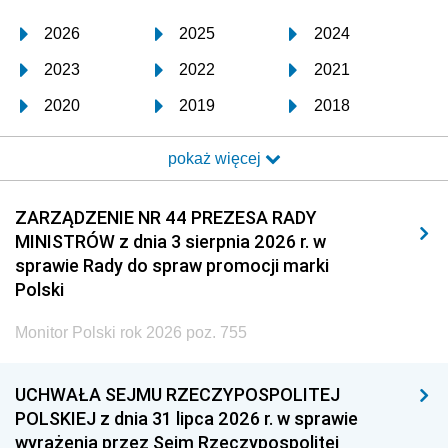
2026
2025
2024
2023
2022
2021
2020
2019
2018
2017
2016
2015
pokaż więcej
2014
2013
2012
2011
2010
2009
ZARZĄDZENIE NR 44 PREZESA RADY
MINISTRÓW z dnia 3 sierpnia 2026 r. w
2008
2007
2006
sprawie Rady do spraw promocji marki
2005
2004
2003
Polski
2002
2001
2000
Monitor Polski rok 2026 poz. 755
1999
1998
1997
UCHWAŁA SEJMU RZECZYPOSPOLITEJ
1996
1995
1994
POLSKIEJ z dnia 31 lipca 2026 r. w sprawie
1993
1992
1991
wyrażenia przez Sejm Rzeczypospolitej