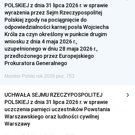
1954
1953
1952
POLSKIEJ z dnia 31 lipca 2026 r. w sprawie
1951
1950
1949
wyrażenia przez Sejm Rzeczypospolitej
Polskiej zgody na pociągnięcie do
1948
1947
1946
odpowiedzialności karnej posła Wojciecha
1939
1938
1937
Króla za czyn określony w punkcie drugim
wniosku z dnia 4 maja 2026 r.,
1936
1930
uzupełnionego w dniu 28 maja 2026 r.,
przedłożonego przez Europejskiego
Prokuratora Generalnego
Monitor Polski rok 2026 poz. 753
UCHWAŁA SEJMU RZECZYPOSPOLITEJ
POLSKIEJ z dnia 31 lipca 2026 r. w sprawie
uczczenia pamięci uczestników Powstania
Warszawskiego oraz ludności cywilnej
Warszawy