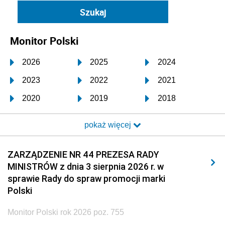
Monitor Polski
2026
2025
2024
2023
2022
2021
2020
2019
2018
2017
2016
2015
pokaż więcej
2014
2013
2012
2011
2010
2009
ZARZĄDZENIE NR 44 PREZESA RADY
MINISTRÓW z dnia 3 sierpnia 2026 r. w
2008
2007
2006
sprawie Rady do spraw promocji marki
2005
2004
2003
Polski
2002
2001
2000
Monitor Polski rok 2026 poz. 755
1999
1998
1997