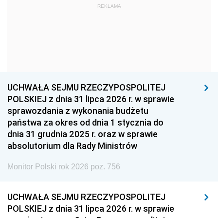
REKLAMA
1960
1959
1958
1957
1956
1955
1954
1953
1952
1951
1950
1949
1948
1947
1946
UCHWAŁA SEJMU RZECZYPOSPOLITEJ
1939
1938
1937
POLSKIEJ z dnia 31 lipca 2026 r. w sprawie
sprawozdania z wykonania budżetu
1936
1930
państwa za okres od dnia 1 stycznia do
dnia 31 grudnia 2025 r. oraz w sprawie
absolutorium dla Rady Ministrów
Monitor Polski rok 2026 poz. 756
UCHWAŁA SEJMU RZECZYPOSPOLITEJ
POLSKIEJ z dnia 31 lipca 2026 r. w sprawie