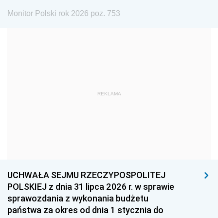
1975
1974
1973
Monitor Polski rok 2026 poz. 753
1972
1971
1970
1969
1968
1967
1966
1965
1964
1963
1962
1961
REKLAMA
1960
1959
1958
1957
1956
1955
1954
1953
1952
1951
1950
1949
1948
1947
1946
UCHWAŁA SEJMU RZECZYPOSPOLITEJ
1939
1938
1937
POLSKIEJ z dnia 31 lipca 2026 r. w sprawie
sprawozdania z wykonania budżetu
1936
1930
państwa za okres od dnia 1 stycznia do