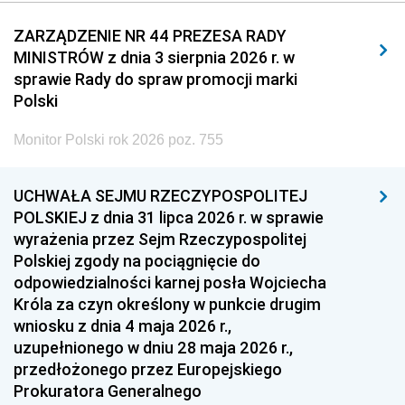
2011
2010
2009
ZARZĄDZENIE NR 44 PREZESA RADY
MINISTRÓW z dnia 3 sierpnia 2026 r. w
2008
2007
2006
sprawie Rady do spraw promocji marki
2005
2004
2003
Polski
2002
2001
2000
Monitor Polski rok 2026 poz. 755
1999
1998
1997
UCHWAŁA SEJMU RZECZYPOSPOLITEJ
1996
1995
1994
POLSKIEJ z dnia 31 lipca 2026 r. w sprawie
1993
1992
1991
wyrażenia przez Sejm Rzeczypospolitej
Polskiej zgody na pociągnięcie do
1990
1989
1988
odpowiedzialności karnej posła Wojciecha
1987
1986
1985
Króla za czyn określony w punkcie drugim
wniosku z dnia 4 maja 2026 r.,
1984
1983
1982
uzupełnionego w dniu 28 maja 2026 r.,
1981
1980
1979
przedłożonego przez Europejskiego
Prokuratora Generalnego
1978
1977
1976