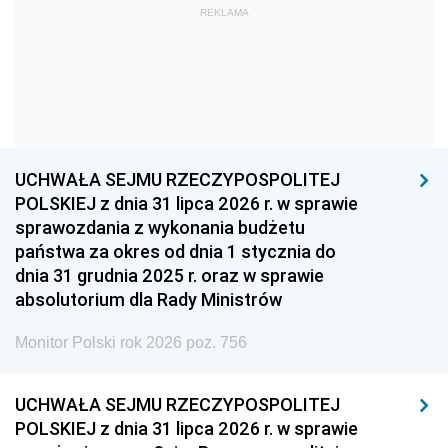
REKLAMA
1960
1959
1958
1957
1956
1955
1954
1953
1952
1951
1950
1949
1948
1947
1946
UCHWAŁA SEJMU RZECZYPOSPOLITEJ
1939
1938
1937
POLSKIEJ z dnia 31 lipca 2026 r. w sprawie
sprawozdania z wykonania budżetu
1936
1930
państwa za okres od dnia 1 stycznia do
dnia 31 grudnia 2025 r. oraz w sprawie
absolutorium dla Rady Ministrów
Monitor Polski rok 2026 poz. 756
UCHWAŁA SEJMU RZECZYPOSPOLITEJ
POLSKIEJ z dnia 31 lipca 2026 r. w sprawie