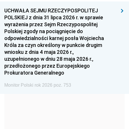
UCHWAŁA SEJMU RZECZYPOSPOLITEJ
1996
1995
1994
POLSKIEJ z dnia 31 lipca 2026 r. w sprawie
1993
1992
1991
wyrażenia przez Sejm Rzeczypospolitej
Polskiej zgody na pociągnięcie do
1990
1989
1988
odpowiedzialności karnej posła Wojciecha
1987
1986
1985
Króla za czyn określony w punkcie drugim
wniosku z dnia 4 maja 2026 r.,
1984
1983
1982
uzupełnionego w dniu 28 maja 2026 r.,
1981
1980
1979
przedłożonego przez Europejskiego
Prokuratora Generalnego
1978
1977
1976
1975
1974
1973
Monitor Polski rok 2026 poz. 753
1972
1971
1970
1969
1968
1967
1966
1965
1964
1963
1962
1961