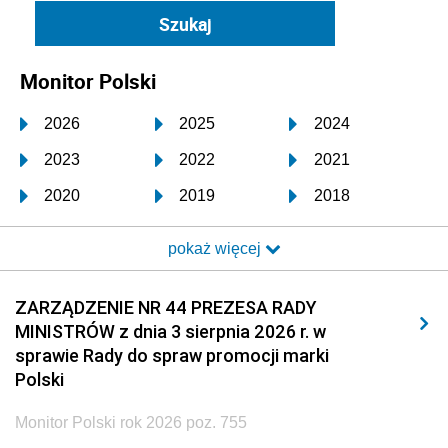
Monitor Polski
2026
2025
2024
2023
2022
2021
2020
2019
2018
2017
2016
2015
pokaż więcej
2014
2013
2012
2011
2010
2009
ZARZĄDZENIE NR 44 PREZESA RADY
MINISTRÓW z dnia 3 sierpnia 2026 r. w
2008
2007
2006
sprawie Rady do spraw promocji marki
2005
2004
2003
Polski
2002
2001
2000
Monitor Polski rok 2026 poz. 755
1999
1998
1997