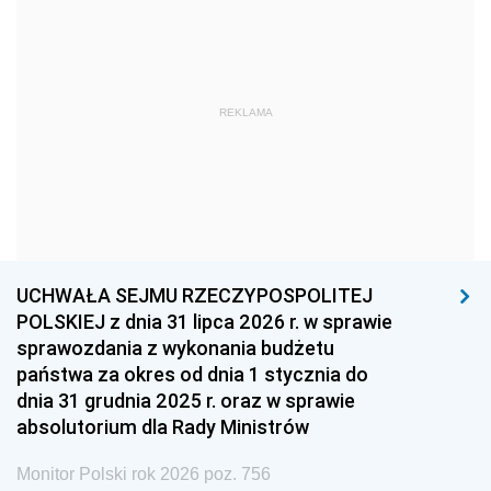
1969
1968
1967
1966
1965
1964
1963
1962
1961
REKLAMA
1960
1959
1958
1957
1956
1955
1954
1953
1952
1951
1950
1949
1948
1947
1946
UCHWAŁA SEJMU RZECZYPOSPOLITEJ
1939
1938
1937
POLSKIEJ z dnia 31 lipca 2026 r. w sprawie
sprawozdania z wykonania budżetu
1936
1930
państwa za okres od dnia 1 stycznia do
dnia 31 grudnia 2025 r. oraz w sprawie
absolutorium dla Rady Ministrów
Monitor Polski rok 2026 poz. 756