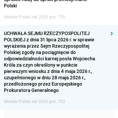
2005
2004
2003
Polski
2002
2001
2000
Monitor Polski rok 2026 poz. 755
1999
1998
1997
UCHWAŁA SEJMU RZECZYPOSPOLITEJ
1996
1995
1994
POLSKIEJ z dnia 31 lipca 2026 r. w sprawie
1993
1992
1991
wyrażenia przez Sejm Rzeczypospolitej
Polskiej zgody na pociągnięcie do
1990
1989
1988
odpowiedzialności karnej posła Wojciecha
1987
1986
1985
Króla za czyn określony w punkcie
pierwszym wniosku z dnia 4 maja 2026 r.,
1984
1983
1982
uzupełnionego w dniu 28 maja 2026 r.,
1981
1980
1979
przedłożonego przez Europejskiego
Prokuratora Generalnego
1978
1977
1976
1975
1974
1973
Monitor Polski rok 2026 poz. 752
1972
1971
1970