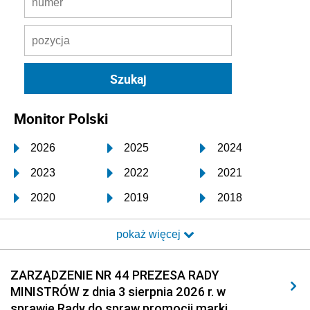
Monitor Polski
2026
2025
2024
2023
2022
2021
2020
2019
2018
2017
2016
2015
pokaż więcej
2014
2013
2012
2011
2010
2009
ZARZĄDZENIE NR 44 PREZESA RADY
MINISTRÓW z dnia 3 sierpnia 2026 r. w
2008
2007
2006
sprawie Rady do spraw promocji marki