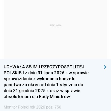
1969
1968
1967
1966
1965
1964
1963
1962
1961
REKLAMA
1960
1959
1958
1957
1956
1955
1954
1953
1952
1951
1950
1949
1948
1947
1946
UCHWAŁA SEJMU RZECZYPOSPOLITEJ
1939
1938
1937
POLSKIEJ z dnia 31 lipca 2026 r. w sprawie
sprawozdania z wykonania budżetu
1936
1930
państwa za okres od dnia 1 stycznia do
dnia 31 grudnia 2025 r. oraz w sprawie
absolutorium dla Rady Ministrów
Monitor Polski rok 2026 poz. 756