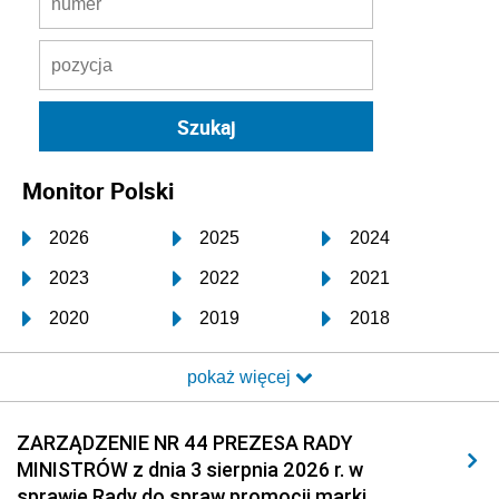
Monitor Polski
2026
2025
2024
2023
2022
2021
2020
2019
2018
2017
2016
2015
pokaż więcej
2014
2013
2012
2011
2010
2009
ZARZĄDZENIE NR 44 PREZESA RADY
MINISTRÓW z dnia 3 sierpnia 2026 r. w
2008
2007
2006
sprawie Rady do spraw promocji marki