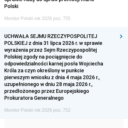
2005
2004
2003
Polski
2002
2001
2000
Monitor Polski rok 2026 poz. 755
1999
1998
1997
UCHWAŁA SEJMU RZECZYPOSPOLITEJ
1996
1995
1994
POLSKIEJ z dnia 31 lipca 2026 r. w sprawie
1993
1992
1991
wyrażenia przez Sejm Rzeczypospolitej
Polskiej zgody na pociągnięcie do
1990
1989
1988
odpowiedzialności karnej posła Wojciecha
1987
1986
1985
Króla za czyn określony w punkcie
pierwszym wniosku z dnia 4 maja 2026 r.,
1984
1983
1982
uzupełnionego w dniu 28 maja 2026 r.,
1981
1980
1979
przedłożonego przez Europejskiego
Prokuratora Generalnego
1978
1977
1976
1975
1974
1973
Monitor Polski rok 2026 poz. 752
1972
1971
1970