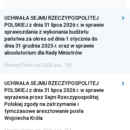
1951
1950
1949
1948
1947
1946
UCHWAŁA SEJMU RZECZYPOSPOLITEJ
1939
1938
1937
POLSKIEJ z dnia 31 lipca 2026 r. w sprawie
sprawozdania z wykonania budżetu
1936
1930
państwa za okres od dnia 1 stycznia do
dnia 31 grudnia 2025 r. oraz w sprawie
absolutorium dla Rady Ministrów
Monitor Polski rok 2026 poz. 756
UCHWAŁA SEJMU RZECZYPOSPOLITEJ
POLSKIEJ z dnia 31 lipca 2026 r. w sprawie
wyrażenia przez Sejm Rzeczypospolitej
Polskiej zgody na zatrzymanie i
tymczasowe aresztowanie posła
Wojciecha Króla