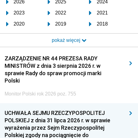
2026
2025
2024
2023
2022
2021
2020
2019
2018
2017
2016
2015
pokaż więcej
2014
2013
2012
2011
2010
2009
ZARZĄDZENIE NR 44 PREZESA RADY
MINISTRÓW z dnia 3 sierpnia 2026 r. w
2008
2007
2006
sprawie Rady do spraw promocji marki
2005
2004
2003
Polski
2002
2001
2000
Monitor Polski rok 2026 poz. 755
1999
1998
1997
UCHWAŁA SEJMU RZECZYPOSPOLITEJ
1996
1995
1994
POLSKIEJ z dnia 31 lipca 2026 r. w sprawie
1993
1992
1991
wyrażenia przez Sejm Rzeczypospolitej
Polskiej zgody na pociągnięcie do
1990
1989
1988