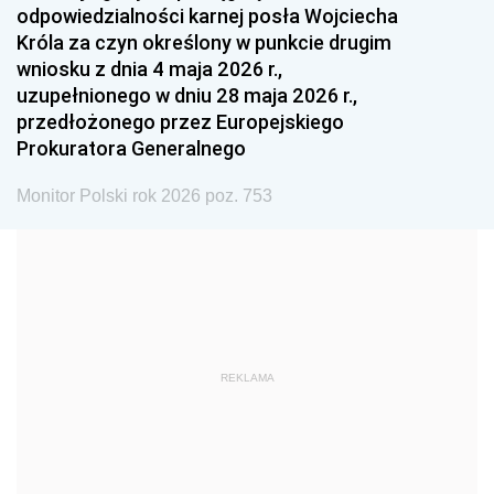
odpowiedzialności karnej posła Wojciecha
1987
1986
1985
Króla za czyn określony w punkcie drugim
wniosku z dnia 4 maja 2026 r.,
1984
1983
1982
uzupełnionego w dniu 28 maja 2026 r.,
1981
1980
1979
przedłożonego przez Europejskiego
Prokuratora Generalnego
1978
1977
1976
1975
1974
1973
Monitor Polski rok 2026 poz. 753
1972
1971
1970
1969
1968
1967
1966
1965
1964
1963
1962
1961
REKLAMA
1960
1959
1958
1957
1956
1955
1954
1953
1952