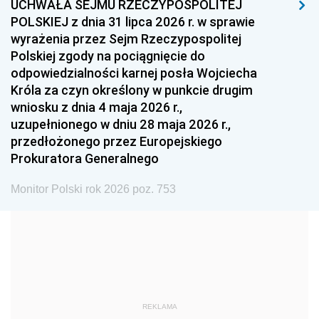
UCHWAŁA SEJMU RZECZYPOSPOLITEJ
1996
1995
1994
POLSKIEJ z dnia 31 lipca 2026 r. w sprawie
1993
1992
1991
wyrażenia przez Sejm Rzeczypospolitej
Polskiej zgody na pociągnięcie do
1990
1989
1988
odpowiedzialności karnej posła Wojciecha
1987
1986
1985
Króla za czyn określony w punkcie drugim
wniosku z dnia 4 maja 2026 r.,
1984
1983
1982
uzupełnionego w dniu 28 maja 2026 r.,
1981
1980
1979
przedłożonego przez Europejskiego
Prokuratora Generalnego
1978
1977
1976
1975
1974
1973
Monitor Polski rok 2026 poz. 753
1972
1971
1970
1969
1968
1967
1966
1965
1964
1963
1962
1961
REKLAMA
1960
1959
1958