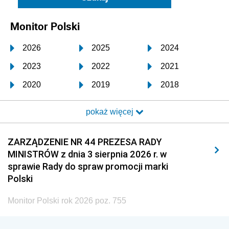
Monitor Polski
2026
2025
2024
2023
2022
2021
2020
2019
2018
2017
2016
2015
pokaż więcej
2014
2013
2012
2011
2010
2009
ZARZĄDZENIE NR 44 PREZESA RADY
MINISTRÓW z dnia 3 sierpnia 2026 r. w
2008
2007
2006
sprawie Rady do spraw promocji marki
2005
2004
2003
Polski
2002
2001
2000
Monitor Polski rok 2026 poz. 755
1999
1998
1997