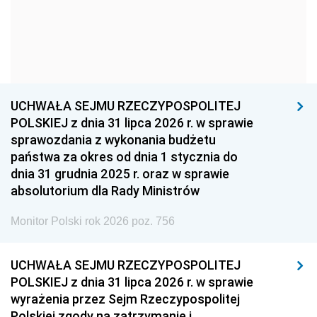
1957
1956
1955
1954
1953
1952
1951
1950
1949
1948
1947
1946
UCHWAŁA SEJMU RZECZYPOSPOLITEJ
1939
1938
1937
POLSKIEJ z dnia 31 lipca 2026 r. w sprawie
sprawozdania z wykonania budżetu
1936
1930
państwa za okres od dnia 1 stycznia do
dnia 31 grudnia 2025 r. oraz w sprawie
absolutorium dla Rady Ministrów
Monitor Polski rok 2026 poz. 756
UCHWAŁA SEJMU RZECZYPOSPOLITEJ
POLSKIEJ z dnia 31 lipca 2026 r. w sprawie
wyrażenia przez Sejm Rzeczypospolitej
Polskiej zgody na zatrzymanie i