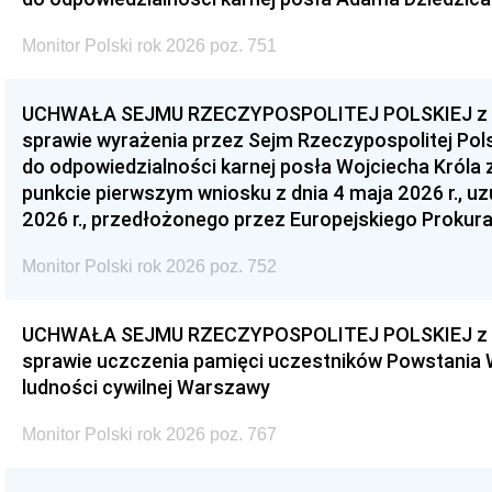
Monitor Polski rok 2026 poz. 751
UCHWAŁA SEJMU RZECZYPOSPOLITEJ POLSKIEJ z dnia
sprawie wyrażenia przez Sejm Rzeczypospolitej Pols
do odpowiedzialności karnej posła Wojciecha Króla 
punkcie pierwszym wniosku z dnia 4 maja 2026 r., u
2026 r., przedłożonego przez Europejskiego Prokur
Monitor Polski rok 2026 poz. 752
UCHWAŁA SEJMU RZECZYPOSPOLITEJ POLSKIEJ z dnia
sprawie uczczenia pamięci uczestników Powstania
ludności cywilnej Warszawy
Monitor Polski rok 2026 poz. 767