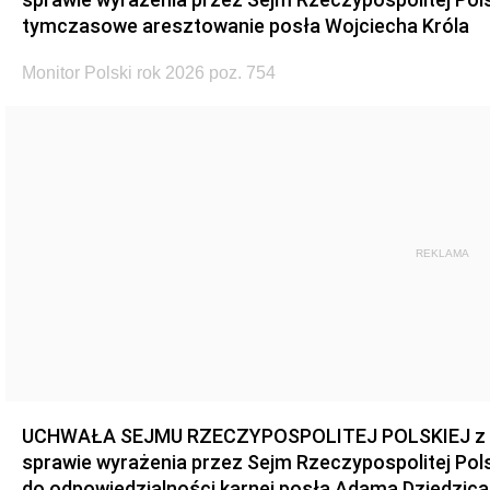
tymczasowe aresztowanie posła Wojciecha Króla
Monitor Polski rok 2026 poz. 754
REKLAMA
UCHWAŁA SEJMU RZECZYPOSPOLITEJ POLSKIEJ z dnia
sprawie wyrażenia przez Sejm Rzeczypospolitej Pols
do odpowiedzialności karnej posła Adama Dziedzica