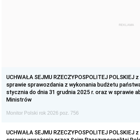
REKLAMA
UCHWAŁA SEJMU RZECZYPOSPOLITEJ POLSKIEJ z dnia
sprawie sprawozdania z wykonania budżetu państwa 
stycznia do dnia 31 grudnia 2025 r. oraz w sprawie 
Ministrów
Monitor Polski rok 2026 poz. 756
UCHWAŁA SEJMU RZECZYPOSPOLITEJ POLSKIEJ z dnia
sprawie wyrażenia przez Sejm Rzeczypospolitej Pols