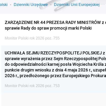
olski
Dzienniki Urzędowe
Dzienniki Unii Europejskiej
ZARZĄDZENIE NR 44 PREZESA RADY MINISTRÓW z dnia
sprawie Rady do spraw promocji marki Polski
Monitor Polski rok 2026 poz. 755
UCHWAŁA SEJMU RZECZYPOSPOLITEJ POLSKIEJ z dnia
sprawie wyrażenia przez Sejm Rzeczypospolitej Pols
do odpowiedzialności karnej posła Wojciecha Króla 
punkcie drugim wniosku z dnia 4 maja 2026 r., uzupe
2026 r., przedłożonego przez Europejskiego Prokur
Monitor Polski rok 2026 poz. 753