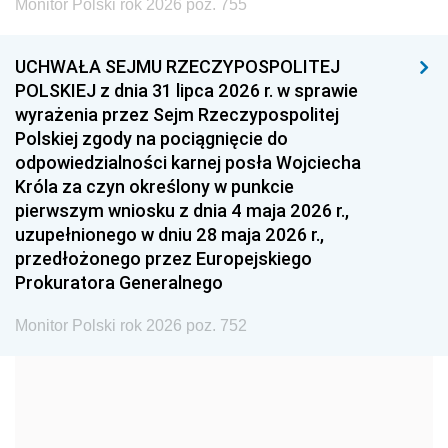
Monitor Polski rok 2026 poz. 755
1999
1998
1997
UCHWAŁA SEJMU RZECZYPOSPOLITEJ
1996
1995
1994
POLSKIEJ z dnia 31 lipca 2026 r. w sprawie
1993
1992
1991
wyrażenia przez Sejm Rzeczypospolitej
Polskiej zgody na pociągnięcie do
1990
1989
1988
odpowiedzialności karnej posła Wojciecha
1987
1986
1985
Króla za czyn określony w punkcie
pierwszym wniosku z dnia 4 maja 2026 r.,
1984
1983
1982
uzupełnionego w dniu 28 maja 2026 r.,
1981
1980
1979
przedłożonego przez Europejskiego
Prokuratora Generalnego
1978
1977
1976
1975
1974
1973
Monitor Polski rok 2026 poz. 752
1972
1971
1970
1969
1968
1967
1966
1965
1964