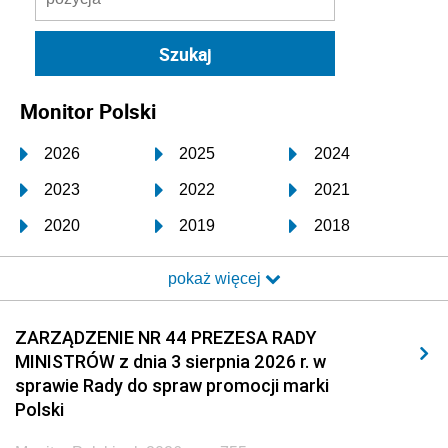
Monitor Polski
2026
2025
2024
2023
2022
2021
2020
2019
2018
2017
2016
2015
pokaż więcej
2014
2013
2012
2011
2010
2009
ZARZĄDZENIE NR 44 PREZESA RADY
MINISTRÓW z dnia 3 sierpnia 2026 r. w
2008
2007
2006
sprawie Rady do spraw promocji marki
2005
2004
2003
Polski
2002
2001
2000