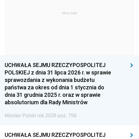
1963
1962
1961
REKLAMA
1960
1959
1958
1957
1956
1955
1954
1953
1952
1951
1950
1949
1948
1947
1946
UCHWAŁA SEJMU RZECZYPOSPOLITEJ
1939
1938
1937
POLSKIEJ z dnia 31 lipca 2026 r. w sprawie
sprawozdania z wykonania budżetu
1936
1930
państwa za okres od dnia 1 stycznia do
dnia 31 grudnia 2025 r. oraz w sprawie
absolutorium dla Rady Ministrów
Monitor Polski rok 2026 poz. 756
UCHWAŁA SEJMU RZECZYPOSPOLITEJ