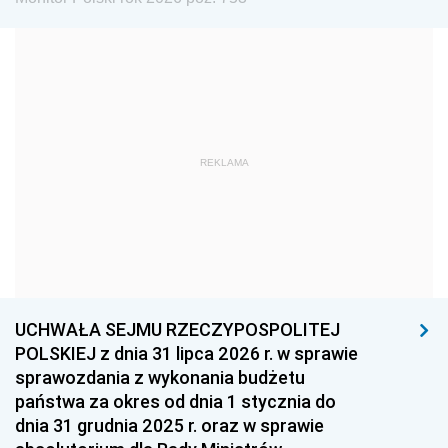
1972
1971
1970
1969
1968
1967
1966
1965
1964
1963
1962
1961
REKLAMA
1960
1959
1958
1957
1956
1955
1954
1953
1952
1951
1950
1949
1948
1947
1946
UCHWAŁA SEJMU RZECZYPOSPOLITEJ
1939
1938
1937
POLSKIEJ z dnia 31 lipca 2026 r. w sprawie
sprawozdania z wykonania budżetu
1936
1930
państwa za okres od dnia 1 stycznia do
dnia 31 grudnia 2025 r. oraz w sprawie