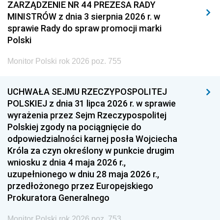
2011
2010
2009
ZARZĄDZENIE NR 44 PREZESA RADY
MINISTRÓW z dnia 3 sierpnia 2026 r. w
2008
2007
2006
sprawie Rady do spraw promocji marki
2005
2004
2003
Polski
2002
2001
2000
Monitor Polski rok 2026 poz. 755
1999
1998
1997
UCHWAŁA SEJMU RZECZYPOSPOLITEJ
1996
1995
1994
POLSKIEJ z dnia 31 lipca 2026 r. w sprawie
1993
1992
1991
wyrażenia przez Sejm Rzeczypospolitej
Polskiej zgody na pociągnięcie do
1990
1989
1988
odpowiedzialności karnej posła Wojciecha
1987
1986
1985
Króla za czyn określony w punkcie drugim
wniosku z dnia 4 maja 2026 r.,
1984
1983
1982
uzupełnionego w dniu 28 maja 2026 r.,
1981
1980
1979
przedłożonego przez Europejskiego
Prokuratora Generalnego
1978
1977
1976
1975
1974
1973
Monitor Polski rok 2026 poz. 753