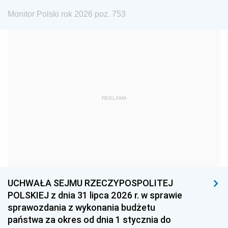
1975
1974
1973
Monitor Polski rok 2026 poz. 753
1972
1971
1970
1969
1968
1967
1966
1965
1964
1963
1962
1961
REKLAMA
1960
1959
1958
1957
1956
1955
1954
1953
1952
1951
1950
1949
1948
1947
1946
UCHWAŁA SEJMU RZECZYPOSPOLITEJ
1939
1938
1937
POLSKIEJ z dnia 31 lipca 2026 r. w sprawie
sprawozdania z wykonania budżetu
1936
1930
państwa za okres od dnia 1 stycznia do