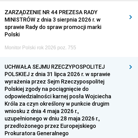
2011
2010
2009
ZARZĄDZENIE NR 44 PREZESA RADY
MINISTRÓW z dnia 3 sierpnia 2026 r. w
2008
2007
2006
sprawie Rady do spraw promocji marki
2005
2004
2003
Polski
2002
2001
2000
Monitor Polski rok 2026 poz. 755
1999
1998
1997
UCHWAŁA SEJMU RZECZYPOSPOLITEJ
1996
1995
1994
POLSKIEJ z dnia 31 lipca 2026 r. w sprawie
1993
1992
1991
wyrażenia przez Sejm Rzeczypospolitej
Polskiej zgody na pociągnięcie do
1990
1989
1988
odpowiedzialności karnej posła Wojciecha
1987
1986
1985
Króla za czyn określony w punkcie drugim
wniosku z dnia 4 maja 2026 r.,
1984
1983
1982
uzupełnionego w dniu 28 maja 2026 r.,
1981
1980
1979
przedłożonego przez Europejskiego
Prokuratora Generalnego
1978
1977
1976