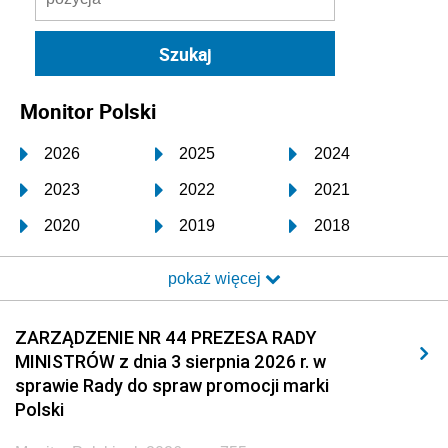
Monitor Polski
2026
2025
2024
2023
2022
2021
2020
2019
2018
2017
2016
2015
pokaż więcej
2014
2013
2012
2011
2010
2009
ZARZĄDZENIE NR 44 PREZESA RADY
MINISTRÓW z dnia 3 sierpnia 2026 r. w
2008
2007
2006
sprawie Rady do spraw promocji marki
2005
2004
2003
Polski
2002
2001
2000