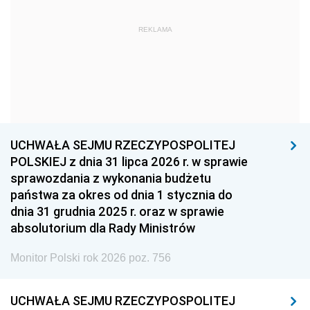
1963
1962
1961
REKLAMA
1960
1959
1958
1957
1956
1955
1954
1953
1952
1951
1950
1949
1948
1947
1946
UCHWAŁA SEJMU RZECZYPOSPOLITEJ
1939
1938
1937
POLSKIEJ z dnia 31 lipca 2026 r. w sprawie
sprawozdania z wykonania budżetu
1936
1930
państwa za okres od dnia 1 stycznia do
dnia 31 grudnia 2025 r. oraz w sprawie
absolutorium dla Rady Ministrów
Monitor Polski rok 2026 poz. 756
UCHWAŁA SEJMU RZECZYPOSPOLITEJ