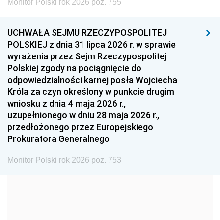
Monitor Polski rok 2026 poz. 755
1999
1998
1997
UCHWAŁA SEJMU RZECZYPOSPOLITEJ
1996
1995
1994
POLSKIEJ z dnia 31 lipca 2026 r. w sprawie
1993
1992
1991
wyrażenia przez Sejm Rzeczypospolitej
Polskiej zgody na pociągnięcie do
1990
1989
1988
odpowiedzialności karnej posła Wojciecha
1987
1986
1985
Króla za czyn określony w punkcie drugim
wniosku z dnia 4 maja 2026 r.,
1984
1983
1982
uzupełnionego w dniu 28 maja 2026 r.,
1981
1980
1979
przedłożonego przez Europejskiego
Prokuratora Generalnego
1978
1977
1976
1975
1974
1973
Monitor Polski rok 2026 poz. 753
1972
1971
1970
1969
1968
1967
1966
1965
1964