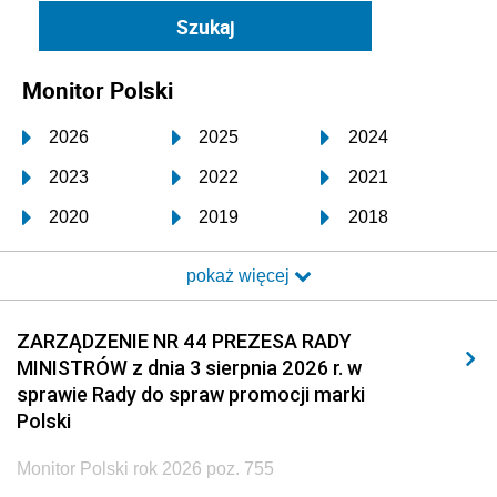
Monitor Polski
2026
2025
2024
2023
2022
2021
2020
2019
2018
2017
2016
2015
pokaż więcej
2014
2013
2012
2011
2010
2009
ZARZĄDZENIE NR 44 PREZESA RADY
MINISTRÓW z dnia 3 sierpnia 2026 r. w
2008
2007
2006
sprawie Rady do spraw promocji marki
2005
2004
2003
Polski
2002
2001
2000
Monitor Polski rok 2026 poz. 755
1999
1998
1997