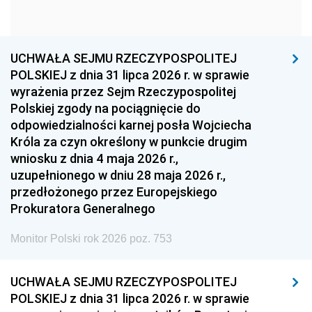
1960
1959
1958
1957
1956
1955
UCHWAŁA SEJMU RZECZYPOSPOLITEJ
1954
1953
1952
POLSKIEJ z dnia 31 lipca 2026 r. w sprawie
1951
1950
1949
wyrażenia przez Sejm Rzeczypospolitej
Polskiej zgody na pociągnięcie do
1948
1947
1946
odpowiedzialności karnej posła Wojciecha
1939
1938
1937
Króla za czyn określony w punkcie drugim
wniosku z dnia 4 maja 2026 r.,
1936
1930
uzupełnionego w dniu 28 maja 2026 r.,
przedłożonego przez Europejskiego
Prokuratora Generalnego
Monitor Polski rok 2026 poz. 753
UCHWAŁA SEJMU RZECZYPOSPOLITEJ
POLSKIEJ z dnia 31 lipca 2026 r. w sprawie