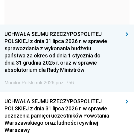
1963
1962
1961
1960
1959
1958
1957
1956
1955
UCHWAŁA SEJMU RZECZYPOSPOLITEJ
1954
1953
1952
POLSKIEJ z dnia 31 lipca 2026 r. w sprawie
1951
1950
1949
sprawozdania z wykonania budżetu
państwa za okres od dnia 1 stycznia do
1948
1947
1946
dnia 31 grudnia 2025 r. oraz w sprawie
1939
1938
1937
absolutorium dla Rady Ministrów
1936
1930
Monitor Polski rok 2026 poz. 756
UCHWAŁA SEJMU RZECZYPOSPOLITEJ
POLSKIEJ z dnia 31 lipca 2026 r. w sprawie
uczczenia pamięci uczestników Powstania
Warszawskiego oraz ludności cywilnej
Warszawy