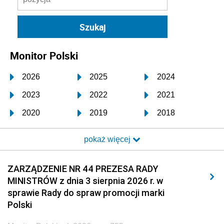
Monitor Polski
2026
2025
2024
2023
2022
2021
2020
2019
2018
2017
2016
2015
pokaż więcej
2014
2013
2012
2011
2010
2009
ZARZĄDZENIE NR 44 PREZESA RADY
MINISTRÓW z dnia 3 sierpnia 2026 r. w
2008
2007
2006
sprawie Rady do spraw promocji marki
2005
2004
2003
Polski
2002
2001
2000