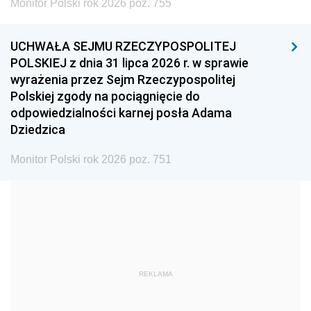
Monitor Polski rok 2026 poz. 755
1999
1998
1997
UCHWAŁA SEJMU RZECZYPOSPOLITEJ
1996
1995
1994
POLSKIEJ z dnia 31 lipca 2026 r. w sprawie
1993
1992
1991
wyrażenia przez Sejm Rzeczypospolitej
Polskiej zgody na pociągnięcie do
1990
1989
1988
odpowiedzialności karnej posła Adama
1987
1986
1985
Dziedzica
1984
1983
1982
Monitor Polski rok 2026 poz. 751
1981
1980
1979
1978
1977
1976
1975
1974
1973
1972
1971
1970
1969
1968
1967
REKLAMA
1966
1965
1964