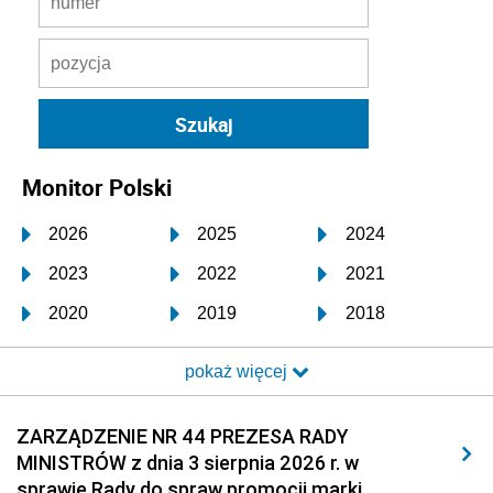
Monitor Polski
2026
2025
2024
2023
2022
2021
2020
2019
2018
2017
2016
2015
pokaż więcej
2014
2013
2012
2011
2010
2009
ZARZĄDZENIE NR 44 PREZESA RADY
MINISTRÓW z dnia 3 sierpnia 2026 r. w
2008
2007
2006
sprawie Rady do spraw promocji marki