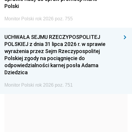
2005
2004
2003
Polski
2002
2001
2000
Monitor Polski rok 2026 poz. 755
1999
1998
1997
UCHWAŁA SEJMU RZECZYPOSPOLITEJ
1996
1995
1994
POLSKIEJ z dnia 31 lipca 2026 r. w sprawie
1993
1992
1991
wyrażenia przez Sejm Rzeczypospolitej
Polskiej zgody na pociągnięcie do
1990
1989
1988
odpowiedzialności karnej posła Adama
1987
1986
1985
Dziedzica
1984
1983
1982
Monitor Polski rok 2026 poz. 751
1981
1980
1979
1978
1977
1976
1975
1974
1973
1972
1971
1970