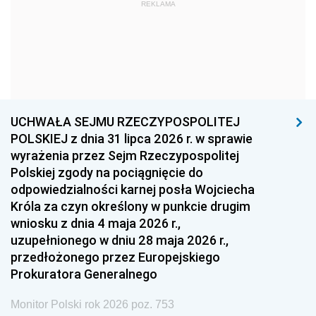
1969
1968
1967
REKLAMA
1966
1965
1964
1963
1962
1961
1960
1959
1958
1957
1956
1955
UCHWAŁA SEJMU RZECZYPOSPOLITEJ
1954
1953
1952
POLSKIEJ z dnia 31 lipca 2026 r. w sprawie
1951
1950
1949
wyrażenia przez Sejm Rzeczypospolitej
Polskiej zgody na pociągnięcie do
1948
1947
1946
odpowiedzialności karnej posła Wojciecha
1939
1938
1937
Króla za czyn określony w punkcie drugim
wniosku z dnia 4 maja 2026 r.,
1936
1930
uzupełnionego w dniu 28 maja 2026 r.,
przedłożonego przez Europejskiego
Prokuratora Generalnego
Monitor Polski rok 2026 poz. 753