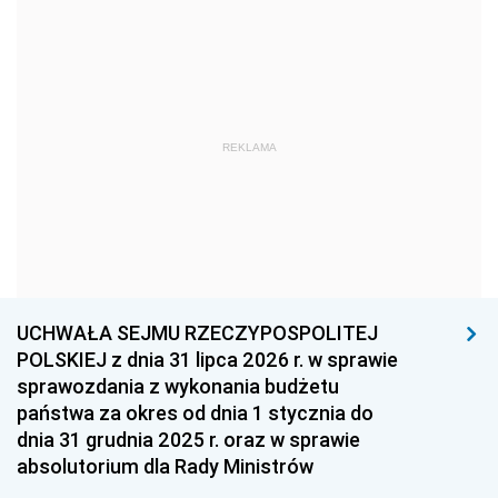
1969
1968
1967
1966
1965
1964
1963
1962
1961
REKLAMA
1960
1959
1958
1957
1956
1955
1954
1953
1952
1951
1950
1949
1948
1947
1946
UCHWAŁA SEJMU RZECZYPOSPOLITEJ
1939
1938
1937
POLSKIEJ z dnia 31 lipca 2026 r. w sprawie
sprawozdania z wykonania budżetu
1936
1930
państwa za okres od dnia 1 stycznia do
dnia 31 grudnia 2025 r. oraz w sprawie
absolutorium dla Rady Ministrów