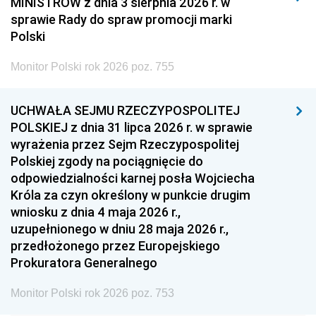
MINISTRÓW z dnia 3 sierpnia 2026 r. w
2008
2007
2006
sprawie Rady do spraw promocji marki
2005
2004
2003
Polski
2002
2001
2000
Monitor Polski rok 2026 poz. 755
1999
1998
1997
UCHWAŁA SEJMU RZECZYPOSPOLITEJ
1996
1995
1994
POLSKIEJ z dnia 31 lipca 2026 r. w sprawie
1993
1992
1991
wyrażenia przez Sejm Rzeczypospolitej
Polskiej zgody na pociągnięcie do
1990
1989
1988
odpowiedzialności karnej posła Wojciecha
1987
1986
1985
Króla za czyn określony w punkcie drugim
wniosku z dnia 4 maja 2026 r.,
1984
1983
1982
uzupełnionego w dniu 28 maja 2026 r.,
1981
1980
1979
przedłożonego przez Europejskiego
Prokuratora Generalnego
1978
1977
1976
1975
1974
1973
Monitor Polski rok 2026 poz. 753
1972
1971
1970