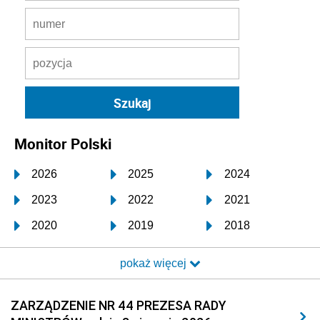
Monitor Polski
2026
2025
2024
2023
2022
2021
2020
2019
2018
2017
2016
2015
pokaż więcej
2014
2013
2012
2011
2010
2009
ZARZĄDZENIE NR 44 PREZESA RADY