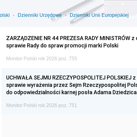
olski
Dzienniki Urzędowe
Dzienniki Unii Europejskiej
ZARZĄDZENIE NR 44 PREZESA RADY MINISTRÓW z dnia
sprawie Rady do spraw promocji marki Polski
Monitor Polski rok 2026 poz. 755
UCHWAŁA SEJMU RZECZYPOSPOLITEJ POLSKIEJ z dnia
sprawie wyrażenia przez Sejm Rzeczypospolitej Pols
do odpowiedzialności karnej posła Adama Dziedzica
Monitor Polski rok 2026 poz. 751