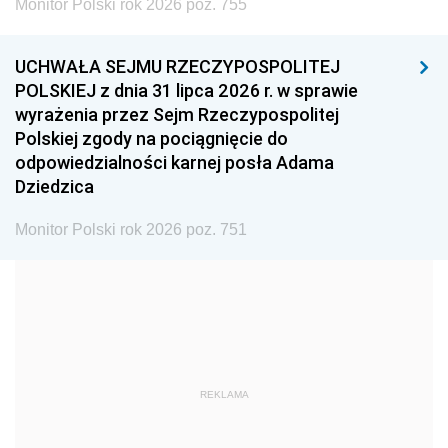
Monitor Polski rok 2026 poz. 755
1999
1998
1997
UCHWAŁA SEJMU RZECZYPOSPOLITEJ
1996
1995
1994
POLSKIEJ z dnia 31 lipca 2026 r. w sprawie
1993
1992
1991
wyrażenia przez Sejm Rzeczypospolitej
Polskiej zgody na pociągnięcie do
1990
1989
1988
odpowiedzialności karnej posła Adama
1987
1986
1985
Dziedzica
1984
1983
1982
Monitor Polski rok 2026 poz. 751
1981
1980
1979
1978
1977
1976
1975
1974
1973
1972
1971
1970
1969
1968
1967
REKLAMA
1966
1965
1964