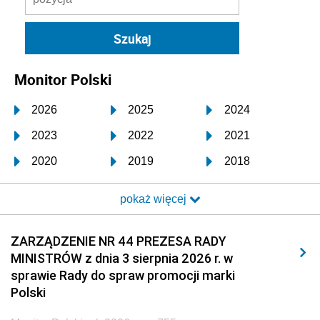
Monitor Polski
2026
2025
2024
2023
2022
2021
2020
2019
2018
2017
2016
2015
pokaż więcej
2014
2013
2012
2011
2010
2009
ZARZĄDZENIE NR 44 PREZESA RADY
MINISTRÓW z dnia 3 sierpnia 2026 r. w
2008
2007
2006
sprawie Rady do spraw promocji marki
2005
2004
2003
Polski
2002
2001
2000