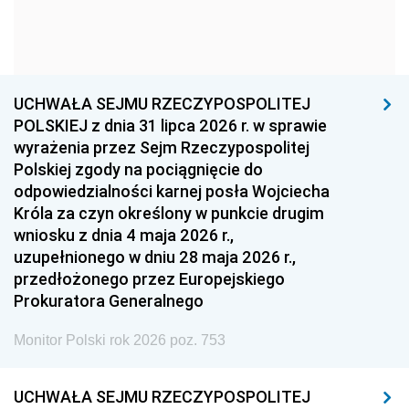
1963
1962
1961
1960
1959
1958
1957
1956
1955
UCHWAŁA SEJMU RZECZYPOSPOLITEJ
1954
1953
1952
POLSKIEJ z dnia 31 lipca 2026 r. w sprawie
1951
1950
1949
wyrażenia przez Sejm Rzeczypospolitej
Polskiej zgody na pociągnięcie do
1948
1947
1946
odpowiedzialności karnej posła Wojciecha
1939
1938
1937
Króla za czyn określony w punkcie drugim
wniosku z dnia 4 maja 2026 r.,
1936
1930
uzupełnionego w dniu 28 maja 2026 r.,
przedłożonego przez Europejskiego
Prokuratora Generalnego
Monitor Polski rok 2026 poz. 753
UCHWAŁA SEJMU RZECZYPOSPOLITEJ