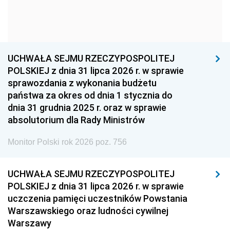
1963
1962
1961
1960
1959
1958
1957
1956
1955
UCHWAŁA SEJMU RZECZYPOSPOLITEJ
1954
1953
1952
POLSKIEJ z dnia 31 lipca 2026 r. w sprawie
1951
1950
1949
sprawozdania z wykonania budżetu
państwa za okres od dnia 1 stycznia do
1948
1947
1946
dnia 31 grudnia 2025 r. oraz w sprawie
1939
1938
1937
absolutorium dla Rady Ministrów
1936
1930
Monitor Polski rok 2026 poz. 756
UCHWAŁA SEJMU RZECZYPOSPOLITEJ
POLSKIEJ z dnia 31 lipca 2026 r. w sprawie
uczczenia pamięci uczestników Powstania
Warszawskiego oraz ludności cywilnej
Warszawy