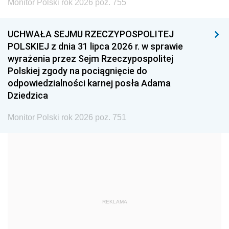
Monitor Polski rok 2026 poz. 755
1999
1998
1997
UCHWAŁA SEJMU RZECZYPOSPOLITEJ
1996
1995
1994
POLSKIEJ z dnia 31 lipca 2026 r. w sprawie
1993
1992
1991
wyrażenia przez Sejm Rzeczypospolitej
Polskiej zgody na pociągnięcie do
1990
1989
1988
odpowiedzialności karnej posła Adama
1987
1986
1985
Dziedzica
1984
1983
1982
Monitor Polski rok 2026 poz. 751
1981
1980
1979
1978
1977
1976
1975
1974
1973
1972
1971
1970
1969
1968
1967
REKLAMA
1966
1965
1964