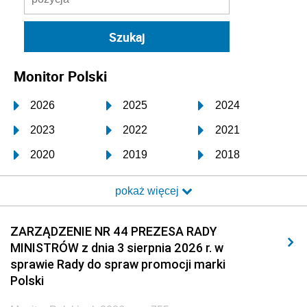
Monitor Polski
2026
2025
2024
2023
2022
2021
2020
2019
2018
2017
2016
2015
pokaż więcej
2014
2013
2012
2011
2010
2009
ZARZĄDZENIE NR 44 PREZESA RADY
MINISTRÓW z dnia 3 sierpnia 2026 r. w
2008
2007
2006
sprawie Rady do spraw promocji marki
2005
2004
2003
Polski
2002
2001
2000