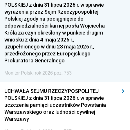
1954
1953
1952
POLSKIEJ z dnia 31 lipca 2026 r. w sprawie
1951
1950
1949
wyrażenia przez Sejm Rzeczypospolitej
Polskiej zgody na pociągnięcie do
1948
1947
1946
odpowiedzialności karnej posła Wojciecha
1939
1938
1937
Króla za czyn określony w punkcie drugim
wniosku z dnia 4 maja 2026 r.,
1936
1930
uzupełnionego w dniu 28 maja 2026 r.,
przedłożonego przez Europejskiego
Prokuratora Generalnego
Monitor Polski rok 2026 poz. 753
UCHWAŁA SEJMU RZECZYPOSPOLITEJ
POLSKIEJ z dnia 31 lipca 2026 r. w sprawie
uczczenia pamięci uczestników Powstania
Warszawskiego oraz ludności cywilnej
Warszawy