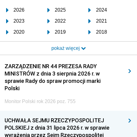
2026
2025
2024
2023
2022
2021
2020
2019
2018
2017
2016
2015
pokaż więcej
2014
2013
2012
2011
2010
2009
ZARZĄDZENIE NR 44 PREZESA RADY
MINISTRÓW z dnia 3 sierpnia 2026 r. w
2008
2007
2006
sprawie Rady do spraw promocji marki
2005
2004
2003
Polski
2002
2001
2000
Monitor Polski rok 2026 poz. 755
1999
1998
1997
UCHWAŁA SEJMU RZECZYPOSPOLITEJ
1996
1995
1994
POLSKIEJ z dnia 31 lipca 2026 r. w sprawie
1993
1992
1991
wyrażenia przez Sejm Rzeczypospolitej