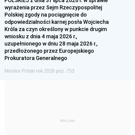
POLSKIEJ z dnia 31 lipca 2026 r. w sprawie
1993
1992
1991
wyrażenia przez Sejm Rzeczypospolitej
Polskiej zgody na pociągnięcie do
1990
1989
1988
odpowiedzialności karnej posła Wojciecha
1987
1986
1985
Króla za czyn określony w punkcie drugim
wniosku z dnia 4 maja 2026 r.,
1984
1983
1982
uzupełnionego w dniu 28 maja 2026 r.,
1981
1980
1979
przedłożonego przez Europejskiego
Prokuratora Generalnego
1978
1977
1976
1975
1974
1973
Monitor Polski rok 2026 poz. 753
1972
1971
1970
1969
1968
1967
1966
1965
1964
1963
1962
1961
REKLAMA
1960
1959
1958
1957
1956
1955