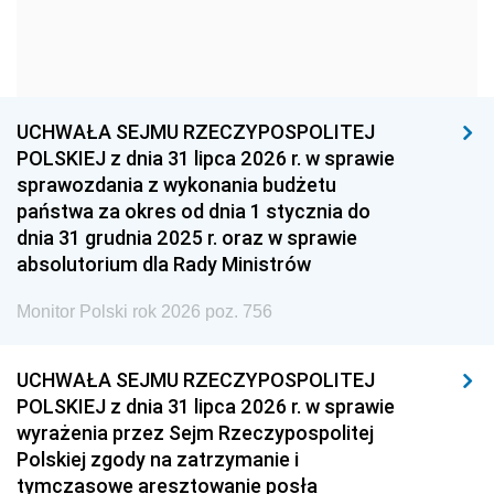
1954
1953
1952
1951
1950
1949
1948
1947
1946
UCHWAŁA SEJMU RZECZYPOSPOLITEJ
1939
1938
1937
POLSKIEJ z dnia 31 lipca 2026 r. w sprawie
sprawozdania z wykonania budżetu
1936
1930
państwa za okres od dnia 1 stycznia do
dnia 31 grudnia 2025 r. oraz w sprawie
absolutorium dla Rady Ministrów
Monitor Polski rok 2026 poz. 756
UCHWAŁA SEJMU RZECZYPOSPOLITEJ
POLSKIEJ z dnia 31 lipca 2026 r. w sprawie
wyrażenia przez Sejm Rzeczypospolitej
Polskiej zgody na zatrzymanie i
tymczasowe aresztowanie posła