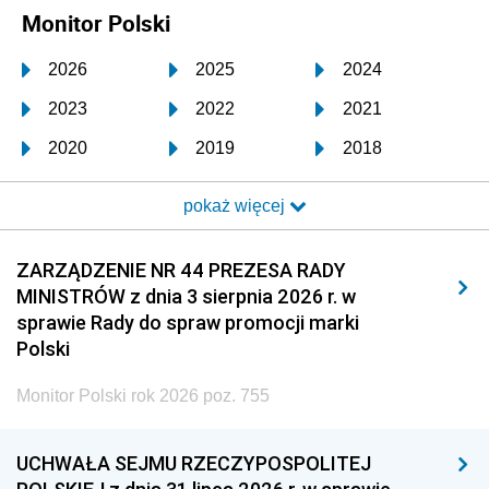
Monitor Polski
2026
2025
2024
2023
2022
2021
2020
2019
2018
2017
2016
2015
pokaż więcej
2014
2013
2012
2011
2010
2009
ZARZĄDZENIE NR 44 PREZESA RADY
MINISTRÓW z dnia 3 sierpnia 2026 r. w
2008
2007
2006
sprawie Rady do spraw promocji marki
2005
2004
2003
Polski
2002
2001
2000
Monitor Polski rok 2026 poz. 755
1999
1998
1997
UCHWAŁA SEJMU RZECZYPOSPOLITEJ
1996
1995
1994