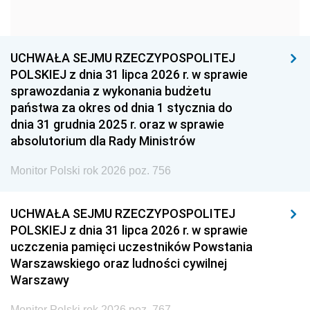
1960
1959
1958
1957
1956
1955
UCHWAŁA SEJMU RZECZYPOSPOLITEJ
1954
1953
1952
POLSKIEJ z dnia 31 lipca 2026 r. w sprawie
1951
1950
1949
sprawozdania z wykonania budżetu
państwa za okres od dnia 1 stycznia do
1948
1947
1946
dnia 31 grudnia 2025 r. oraz w sprawie
1939
1938
1937
absolutorium dla Rady Ministrów
1936
1930
Monitor Polski rok 2026 poz. 756
UCHWAŁA SEJMU RZECZYPOSPOLITEJ
POLSKIEJ z dnia 31 lipca 2026 r. w sprawie
uczczenia pamięci uczestników Powstania
Warszawskiego oraz ludności cywilnej
Warszawy
Monitor Polski rok 2026 poz. 767