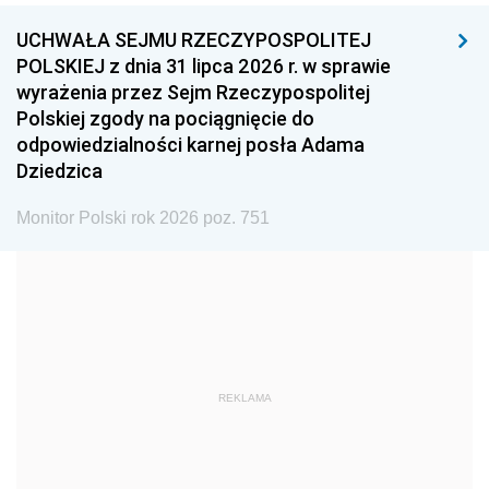
UCHWAŁA SEJMU RZECZYPOSPOLITEJ
1996
1995
1994
POLSKIEJ z dnia 31 lipca 2026 r. w sprawie
1993
1992
1991
wyrażenia przez Sejm Rzeczypospolitej
Polskiej zgody na pociągnięcie do
1990
1989
1988
odpowiedzialności karnej posła Adama
1987
1986
1985
Dziedzica
1984
1983
1982
Monitor Polski rok 2026 poz. 751
1981
1980
1979
1978
1977
1976
1975
1974
1973
1972
1971
1970
1969
1968
1967
REKLAMA
1966
1965
1964
1963
1962
1961