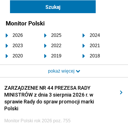
Monitor Polski
2026
2025
2024
2023
2022
2021
2020
2019
2018
2017
2016
2015
pokaż więcej
2014
2013
2012
2011
2010
2009
ZARZĄDZENIE NR 44 PREZESA RADY
MINISTRÓW z dnia 3 sierpnia 2026 r. w
2008
2007
2006
sprawie Rady do spraw promocji marki
2005
2004
2003
Polski
2002
2001
2000
Monitor Polski rok 2026 poz. 755
1999
1998
1997