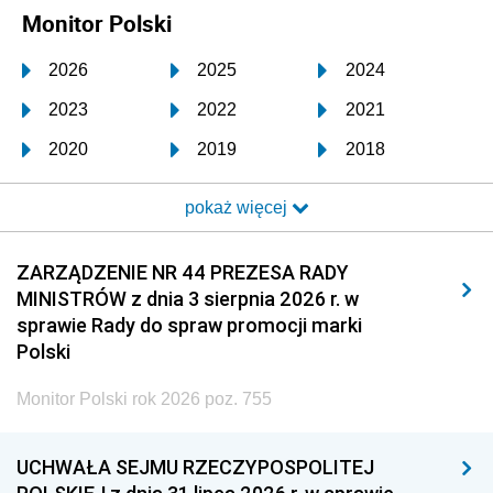
Monitor Polski
2026
2025
2024
2023
2022
2021
2020
2019
2018
2017
2016
2015
pokaż więcej
2014
2013
2012
2011
2010
2009
ZARZĄDZENIE NR 44 PREZESA RADY
MINISTRÓW z dnia 3 sierpnia 2026 r. w
2008
2007
2006
sprawie Rady do spraw promocji marki
2005
2004
2003
Polski
2002
2001
2000
Monitor Polski rok 2026 poz. 755
1999
1998
1997
UCHWAŁA SEJMU RZECZYPOSPOLITEJ
1996
1995
1994