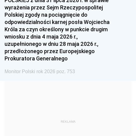
POLSKIEJ z dnia 31 lipca 2026 r. w sprawie
1993
1992
1991
wyrażenia przez Sejm Rzeczypospolitej
Polskiej zgody na pociągnięcie do
1990
1989
1988
odpowiedzialności karnej posła Wojciecha
1987
1986
1985
Króla za czyn określony w punkcie drugim
wniosku z dnia 4 maja 2026 r.,
1984
1983
1982
uzupełnionego w dniu 28 maja 2026 r.,
1981
1980
1979
przedłożonego przez Europejskiego
Prokuratora Generalnego
1978
1977
1976
1975
1974
1973
Monitor Polski rok 2026 poz. 753
1972
1971
1970
1969
1968
1967
1966
1965
1964
1963
1962
1961
REKLAMA
1960
1959
1958
1957
1956
1955