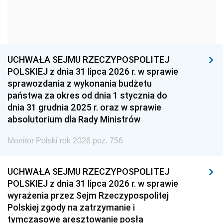
1954
1953
1952
1951
1950
1949
1948
1947
1946
UCHWAŁA SEJMU RZECZYPOSPOLITEJ
1939
1938
1937
POLSKIEJ z dnia 31 lipca 2026 r. w sprawie
sprawozdania z wykonania budżetu
1936
1930
państwa za okres od dnia 1 stycznia do
dnia 31 grudnia 2025 r. oraz w sprawie
absolutorium dla Rady Ministrów
Monitor Polski rok 2026 poz. 756
UCHWAŁA SEJMU RZECZYPOSPOLITEJ
POLSKIEJ z dnia 31 lipca 2026 r. w sprawie
wyrażenia przez Sejm Rzeczypospolitej
Polskiej zgody na zatrzymanie i
tymczasowe aresztowanie posła