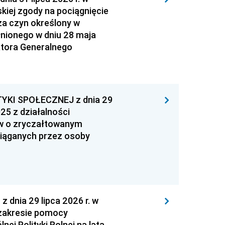
kiej zgody na pociągnięcie
za czyn określony w
łnionego w dniu 28 maja
atora Generalnego
YKI SPOŁECZNEJ z dnia 29
25 z działalności
ów o zryczałtowanym
iąganych przez osoby
nia 29 lipca 2026 r. w
zakresie pomocy
ej Polityki Rolnej na lata