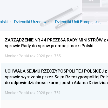
olski
Dzienniki Urzędowe
Dzienniki Unii Europejskiej
ZARZĄDZENIE NR 44 PREZESA RADY MINISTRÓW z dnia
sprawie Rady do spraw promocji marki Polski
Monitor Polski rok 2026 poz. 755
UCHWAŁA SEJMU RZECZYPOSPOLITEJ POLSKIEJ z dnia
sprawie wyrażenia przez Sejm Rzeczypospolitej Pols
do odpowiedzialności karnej posła Adama Dziedzica
Monitor Polski rok 2026 poz. 751