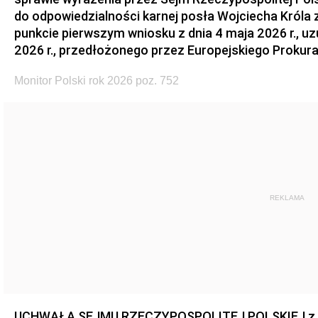
do odpowiedzialności karnej posła Wojciecha Króla 
punkcie pierwszym wniosku z dnia 4 maja 2026 r., u
2026 r., przedłożonego przez Europejskiego Prokur
Monitor Polski rok 2026 poz. 752
REKLAMA
UCHWAŁA SEJMU RZECZYPOSPOLITEJ POLSKIEJ z dnia