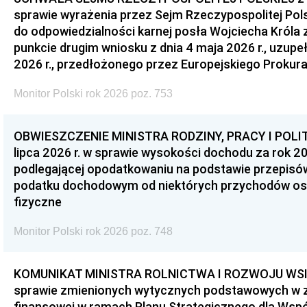
sprawie wyrażenia przez Sejm Rzeczypospolitej Pols
do odpowiedzialności karnej posła Wojciecha Króla 
punkcie drugim wniosku z dnia 4 maja 2026 r., uzupe
2026 r., przedłożonego przez Europejskiego Prokur
Monitor Polski rok 2026 poz. 753
OBWIESZCZENIE MINISTRA RODZINY, PRACY I POLIT
lipca 2026 r. w sprawie wysokości dochodu za rok 20
podlegającej opodatkowaniu na podstawie przepis
podatku dochodowym od niektórych przychodów os
fizyczne
Monitor Polski rok 2026 poz. 748
KOMUNIKAT MINISTRA ROLNICTWA I ROZWOJU WSI z d
sprawie zmienionych wytycznych podstawowych w 
finansowej w ramach Planu Strategicznego dla Wspóln