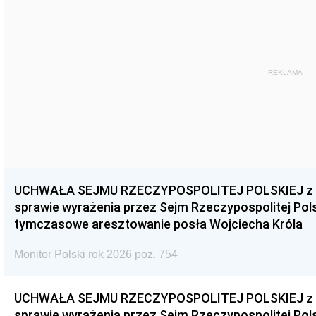
REKLAMA
UCHWAŁA SEJMU RZECZYPOSPOLITEJ POLSKIEJ z dnia
sprawie wyrażenia przez Sejm Rzeczypospolitej Pols
tymczasowe aresztowanie posła Wojciecha Króla
Monitor Polski rok 2026 poz. 754
UCHWAŁA SEJMU RZECZYPOSPOLITEJ POLSKIEJ z dnia
sprawie wyrażenia przez Sejm Rzeczypospolitej Pols