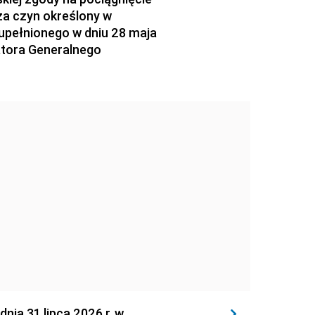
za czyn określony w
zupełnionego w dniu 28 maja
atora Generalnego
 31 lipca 2026 r. w