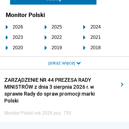
Monitor Polski
2026
2025
2024
2023
2022
2021
2020
2019
2018
2017
2016
2015
pokaż więcej
2014
2013
2012
2011
2010
2009
ZARZĄDZENIE NR 44 PREZESA RADY
MINISTRÓW z dnia 3 sierpnia 2026 r. w
2008
2007
2006
sprawie Rady do spraw promocji marki
2005
2004
2003
Polski
2002
2001
2000
Monitor Polski rok 2026 poz. 755
1999
1998
1997