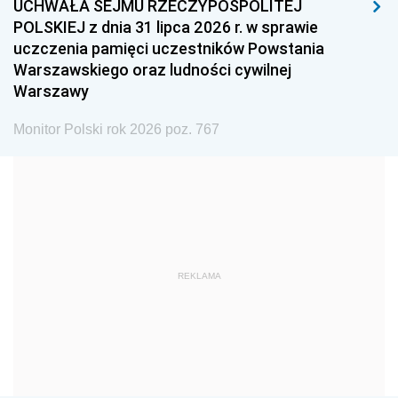
UCHWAŁA SEJMU RZECZYPOSPOLITEJ
1996
1995
1994
POLSKIEJ z dnia 31 lipca 2026 r. w sprawie
1993
1992
1991
uczczenia pamięci uczestników Powstania
Warszawskiego oraz ludności cywilnej
1990
1989
1988
Warszawy
1987
1986
1985
Monitor Polski rok 2026 poz. 767
1984
1983
1982
1981
1980
1979
1978
1977
1976
1975
1974
1973
1972
1971
1970
REKLAMA
1969
1968
1967
1966
1965
1964
1963
1962
1961
1960
1959
1958