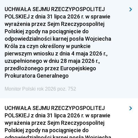
1957
1956
1955
UCHWAŁA SEJMU RZECZYPOSPOLITEJ
POLSKIEJ z dnia 31 lipca 2026 r. w sprawie
1954
1953
1952
wyrażenia przez Sejm Rzeczypospolitej
1951
1950
1949
Polskiej zgody na pociągnięcie do
odpowiedzialności karnej posła Wojciecha
1948
1947
1946
Króla za czyn określony w punkcie
1939
1938
1937
pierwszym wniosku z dnia 4 maja 2026 r.,
uzupełnionego w dniu 28 maja 2026 r.,
1936
1930
przedłożonego przez Europejskiego
Prokuratora Generalnego
Monitor Polski rok 2026 poz. 752
UCHWAŁA SEJMU RZECZYPOSPOLITEJ
POLSKIEJ z dnia 31 lipca 2026 r. w sprawie
wyrażenia przez Sejm Rzeczypospolitej
Polskiej zgody na pociągnięcie do
odpowiedzialności karnej posła Wojciecha