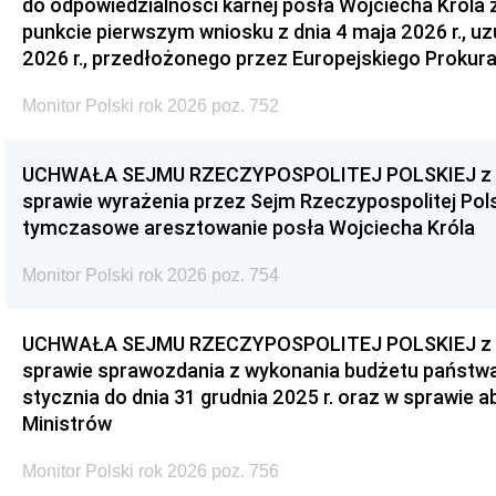
do odpowiedzialności karnej posła Wojciecha Króla 
punkcie pierwszym wniosku z dnia 4 maja 2026 r., u
2026 r., przedłożonego przez Europejskiego Prokur
Monitor Polski rok 2026 poz. 752
UCHWAŁA SEJMU RZECZYPOSPOLITEJ POLSKIEJ z dnia
sprawie wyrażenia przez Sejm Rzeczypospolitej Pols
tymczasowe aresztowanie posła Wojciecha Króla
Monitor Polski rok 2026 poz. 754
UCHWAŁA SEJMU RZECZYPOSPOLITEJ POLSKIEJ z dnia
sprawie sprawozdania z wykonania budżetu państwa 
stycznia do dnia 31 grudnia 2025 r. oraz w sprawie 
Ministrów
Monitor Polski rok 2026 poz. 756