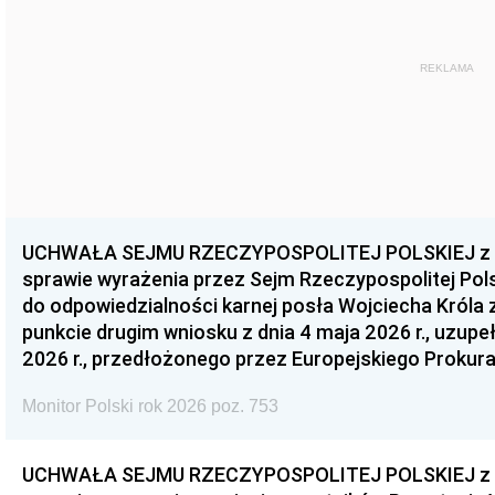
REKLAMA
UCHWAŁA SEJMU RZECZYPOSPOLITEJ POLSKIEJ z dnia
sprawie wyrażenia przez Sejm Rzeczypospolitej Pols
do odpowiedzialności karnej posła Wojciecha Króla 
punkcie drugim wniosku z dnia 4 maja 2026 r., uzupe
2026 r., przedłożonego przez Europejskiego Prokur
Monitor Polski rok 2026 poz. 753
UCHWAŁA SEJMU RZECZYPOSPOLITEJ POLSKIEJ z dnia