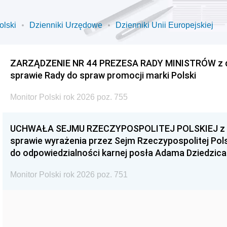
olski
Dzienniki Urzędowe
Dzienniki Unii Europejskiej
ZARZĄDZENIE NR 44 PREZESA RADY MINISTRÓW z dnia
sprawie Rady do spraw promocji marki Polski
Monitor Polski rok 2026 poz. 755
UCHWAŁA SEJMU RZECZYPOSPOLITEJ POLSKIEJ z dnia
sprawie wyrażenia przez Sejm Rzeczypospolitej Pols
do odpowiedzialności karnej posła Adama Dziedzica
Monitor Polski rok 2026 poz. 751