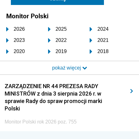
Monitor Polski
2026
2025
2024
2023
2022
2021
2020
2019
2018
2017
2016
2015
pokaż więcej
2014
2013
2012
2011
2010
2009
ZARZĄDZENIE NR 44 PREZESA RADY
MINISTRÓW z dnia 3 sierpnia 2026 r. w
2008
2007
2006
sprawie Rady do spraw promocji marki
2005
2004
2003
Polski
2002
2001
2000
Monitor Polski rok 2026 poz. 755
1999
1998
1997