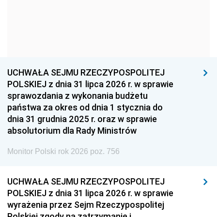
1957
1956
1955
1954
1953
1952
1951
1950
1949
1948
1947
1946
UCHWAŁA SEJMU RZECZYPOSPOLITEJ
1939
1938
1937
POLSKIEJ z dnia 31 lipca 2026 r. w sprawie
sprawozdania z wykonania budżetu
1936
1930
państwa za okres od dnia 1 stycznia do
dnia 31 grudnia 2025 r. oraz w sprawie
absolutorium dla Rady Ministrów
Monitor Polski rok 2026 poz. 756
UCHWAŁA SEJMU RZECZYPOSPOLITEJ
POLSKIEJ z dnia 31 lipca 2026 r. w sprawie
wyrażenia przez Sejm Rzeczypospolitej
Polskiej zgody na zatrzymanie i