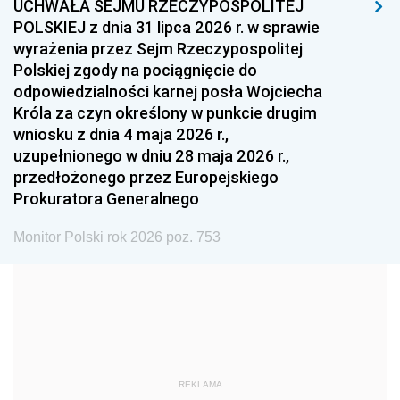
UCHWAŁA SEJMU RZECZYPOSPOLITEJ
1996
1995
1994
POLSKIEJ z dnia 31 lipca 2026 r. w sprawie
1993
1992
1991
wyrażenia przez Sejm Rzeczypospolitej
Polskiej zgody na pociągnięcie do
1990
1989
1988
odpowiedzialności karnej posła Wojciecha
1987
1986
1985
Króla za czyn określony w punkcie drugim
wniosku z dnia 4 maja 2026 r.,
1984
1983
1982
uzupełnionego w dniu 28 maja 2026 r.,
1981
1980
1979
przedłożonego przez Europejskiego
Prokuratora Generalnego
1978
1977
1976
1975
1974
1973
Monitor Polski rok 2026 poz. 753
1972
1971
1970
1969
1968
1967
1966
1965
1964
1963
1962
1961
REKLAMA
1960
1959
1958