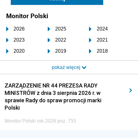
Monitor Polski
2026
2025
2024
2023
2022
2021
2020
2019
2018
2017
2016
2015
pokaż więcej
2014
2013
2012
2011
2010
2009
ZARZĄDZENIE NR 44 PREZESA RADY
MINISTRÓW z dnia 3 sierpnia 2026 r. w
2008
2007
2006
sprawie Rady do spraw promocji marki
2005
2004
2003
Polski
2002
2001
2000
Monitor Polski rok 2026 poz. 755
1999
1998
1997