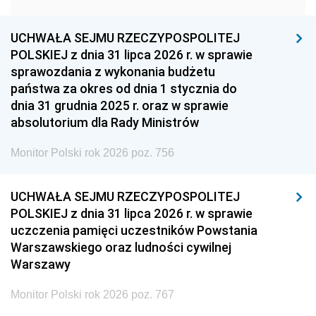
1957
1956
1955
UCHWAŁA SEJMU RZECZYPOSPOLITEJ
1954
1953
1952
POLSKIEJ z dnia 31 lipca 2026 r. w sprawie
1951
1950
1949
sprawozdania z wykonania budżetu
państwa za okres od dnia 1 stycznia do
1948
1947
1946
dnia 31 grudnia 2025 r. oraz w sprawie
1939
1938
1937
absolutorium dla Rady Ministrów
1936
1930
Monitor Polski rok 2026 poz. 756
UCHWAŁA SEJMU RZECZYPOSPOLITEJ
POLSKIEJ z dnia 31 lipca 2026 r. w sprawie
uczczenia pamięci uczestników Powstania
Warszawskiego oraz ludności cywilnej
Warszawy
Monitor Polski rok 2026 poz. 767