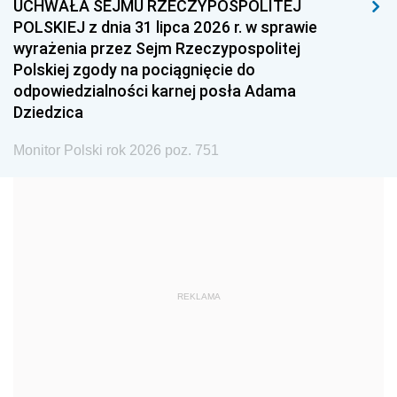
UCHWAŁA SEJMU RZECZYPOSPOLITEJ
1996
1995
1994
POLSKIEJ z dnia 31 lipca 2026 r. w sprawie
1993
1992
1991
wyrażenia przez Sejm Rzeczypospolitej
Polskiej zgody na pociągnięcie do
1990
1989
1988
odpowiedzialności karnej posła Adama
1987
1986
1985
Dziedzica
1984
1983
1982
Monitor Polski rok 2026 poz. 751
1981
1980
1979
1978
1977
1976
1975
1974
1973
1972
1971
1970
1969
1968
1967
REKLAMA
1966
1965
1964
1963
1962
1961
1960
1959
1958