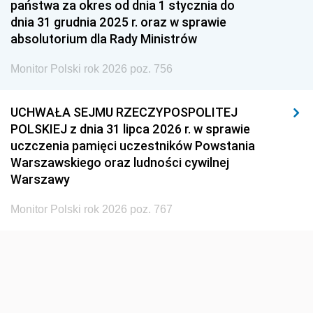
państwa za okres od dnia 1 stycznia do
1948
1947
1946
dnia 31 grudnia 2025 r. oraz w sprawie
1939
1938
1937
absolutorium dla Rady Ministrów
1936
1930
Monitor Polski rok 2026 poz. 756
UCHWAŁA SEJMU RZECZYPOSPOLITEJ
POLSKIEJ z dnia 31 lipca 2026 r. w sprawie
uczczenia pamięci uczestników Powstania
Warszawskiego oraz ludności cywilnej
Warszawy
Monitor Polski rok 2026 poz. 767