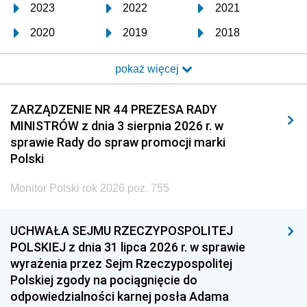
2023
2022
2021
2020
2019
2018
2017
2016
2015
pokaż więcej
2014
2013
2012
2011
2010
2009
ZARZĄDZENIE NR 44 PREZESA RADY
MINISTRÓW z dnia 3 sierpnia 2026 r. w
2008
2007
2006
sprawie Rady do spraw promocji marki
2005
2004
2003
Polski
2002
2001
2000
Monitor Polski rok 2026 poz. 755
1999
1998
1997
UCHWAŁA SEJMU RZECZYPOSPOLITEJ
1996
1995
1994
POLSKIEJ z dnia 31 lipca 2026 r. w sprawie
1993
1992
1991
wyrażenia przez Sejm Rzeczypospolitej
Polskiej zgody na pociągnięcie do
1990
1989
1988
odpowiedzialności karnej posła Adama
1987
1986
1985