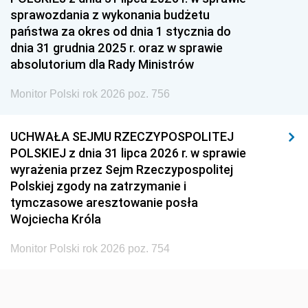
sprawozdania z wykonania budżetu
1936
1930
państwa za okres od dnia 1 stycznia do
dnia 31 grudnia 2025 r. oraz w sprawie
absolutorium dla Rady Ministrów
Monitor Polski rok 2026 poz. 756
UCHWAŁA SEJMU RZECZYPOSPOLITEJ
POLSKIEJ z dnia 31 lipca 2026 r. w sprawie
wyrażenia przez Sejm Rzeczypospolitej
Polskiej zgody na zatrzymanie i
tymczasowe aresztowanie posła
Wojciecha Króla
Monitor Polski rok 2026 poz. 754