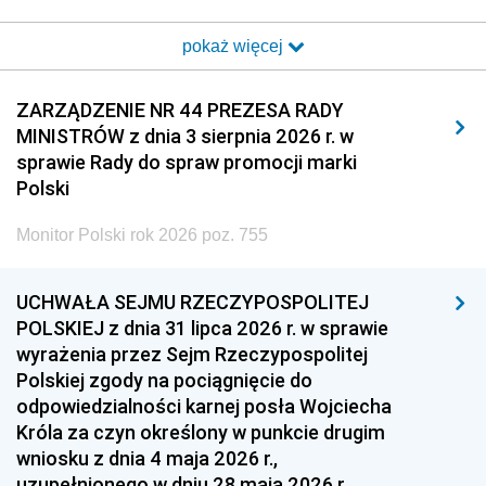
2017
2016
2015
pokaż więcej
2014
2013
2012
2011
2010
2009
ZARZĄDZENIE NR 44 PREZESA RADY
MINISTRÓW z dnia 3 sierpnia 2026 r. w
2008
2007
2006
sprawie Rady do spraw promocji marki
2005
2004
2003
Polski
2002
2001
2000
Monitor Polski rok 2026 poz. 755
1999
1998
1997
UCHWAŁA SEJMU RZECZYPOSPOLITEJ
1996
1995
1994
POLSKIEJ z dnia 31 lipca 2026 r. w sprawie
1993
1992
1991
wyrażenia przez Sejm Rzeczypospolitej
Polskiej zgody na pociągnięcie do
1990
1989
1988
odpowiedzialności karnej posła Wojciecha
1987
1986
1985
Króla za czyn określony w punkcie drugim
wniosku z dnia 4 maja 2026 r.,
1984
1983
1982
uzupełnionego w dniu 28 maja 2026 r.,