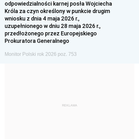
odpowiedzialności karnej posła Wojciecha
1987
1986
1985
Króla za czyn określony w punkcie drugim
wniosku z dnia 4 maja 2026 r.,
1984
1983
1982
uzupełnionego w dniu 28 maja 2026 r.,
1981
1980
1979
przedłożonego przez Europejskiego
Prokuratora Generalnego
1978
1977
1976
1975
1974
1973
Monitor Polski rok 2026 poz. 753
1972
1971
1970
1969
1968
1967
1966
1965
1964
1963
1962
1961
REKLAMA
1960
1959
1958
1957
1956
1955
1954
1953
1952