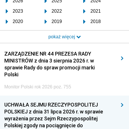
2026
2025
2024
2023
2022
2021
2020
2019
2018
2017
2016
2015
pokaż więcej
2014
2013
2012
2011
2010
2009
ZARZĄDZENIE NR 44 PREZESA RADY
MINISTRÓW z dnia 3 sierpnia 2026 r. w
2008
2007
2006
sprawie Rady do spraw promocji marki
2005
2004
2003
Polski
2002
2001
2000
Monitor Polski rok 2026 poz. 755
1999
1998
1997
UCHWAŁA SEJMU RZECZYPOSPOLITEJ
1996
1995
1994
POLSKIEJ z dnia 31 lipca 2026 r. w sprawie
1993
1992
1991
wyrażenia przez Sejm Rzeczypospolitej
Polskiej zgody na pociągnięcie do
1990
1989
1988