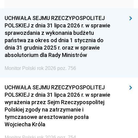
1951
1950
1949
1948
1947
1946
UCHWAŁA SEJMU RZECZYPOSPOLITEJ
1939
1938
1937
POLSKIEJ z dnia 31 lipca 2026 r. w sprawie
sprawozdania z wykonania budżetu
1936
1930
państwa za okres od dnia 1 stycznia do
dnia 31 grudnia 2025 r. oraz w sprawie
absolutorium dla Rady Ministrów
Monitor Polski rok 2026 poz. 756
UCHWAŁA SEJMU RZECZYPOSPOLITEJ
POLSKIEJ z dnia 31 lipca 2026 r. w sprawie
wyrażenia przez Sejm Rzeczypospolitej
Polskiej zgody na zatrzymanie i
tymczasowe aresztowanie posła
Wojciecha Króla
Monitor Polski rok 2026 poz. 754