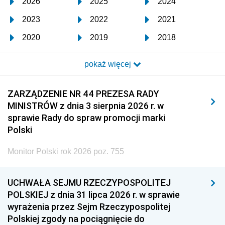
2026
2025
2024
2023
2022
2021
2020
2019
2018
2017
2016
2015
pokaż więcej
2014
2013
2012
2011
2010
2009
ZARZĄDZENIE NR 44 PREZESA RADY
MINISTRÓW z dnia 3 sierpnia 2026 r. w
2008
2007
2006
sprawie Rady do spraw promocji marki
2005
2004
2003
Polski
2002
2001
2000
Monitor Polski rok 2026 poz. 755
1999
1998
1997
UCHWAŁA SEJMU RZECZYPOSPOLITEJ
1996
1995
1994
POLSKIEJ z dnia 31 lipca 2026 r. w sprawie
1993
1992
1991
wyrażenia przez Sejm Rzeczypospolitej
Polskiej zgody na pociągnięcie do
1990
1989
1988