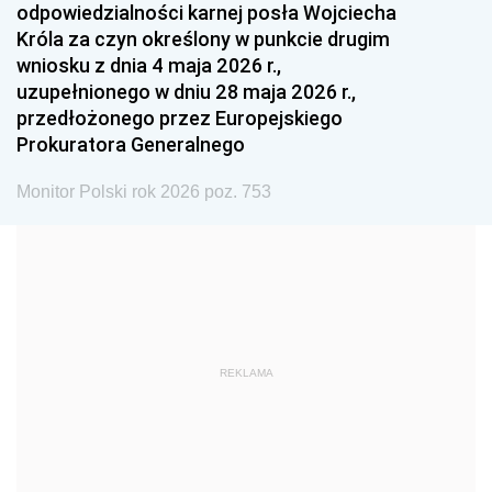
odpowiedzialności karnej posła Wojciecha
1987
1986
1985
Króla za czyn określony w punkcie drugim
wniosku z dnia 4 maja 2026 r.,
1984
1983
1982
uzupełnionego w dniu 28 maja 2026 r.,
1981
1980
1979
przedłożonego przez Europejskiego
Prokuratora Generalnego
1978
1977
1976
1975
1974
1973
Monitor Polski rok 2026 poz. 753
1972
1971
1970
1969
1968
1967
1966
1965
1964
1963
1962
1961
REKLAMA
1960
1959
1958
1957
1956
1955
1954
1953
1952