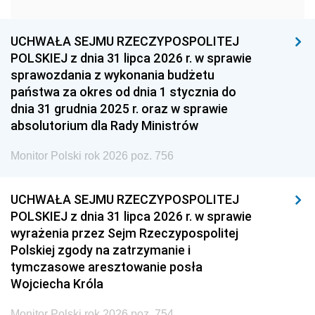
1951
1950
1949
1948
1947
1946
UCHWAŁA SEJMU RZECZYPOSPOLITEJ
1939
1938
1937
POLSKIEJ z dnia 31 lipca 2026 r. w sprawie
sprawozdania z wykonania budżetu
1936
1930
państwa za okres od dnia 1 stycznia do
dnia 31 grudnia 2025 r. oraz w sprawie
absolutorium dla Rady Ministrów
Monitor Polski rok 2026 poz. 756
UCHWAŁA SEJMU RZECZYPOSPOLITEJ
POLSKIEJ z dnia 31 lipca 2026 r. w sprawie
wyrażenia przez Sejm Rzeczypospolitej
Polskiej zgody na zatrzymanie i
tymczasowe aresztowanie posła
Wojciecha Króla
Monitor Polski rok 2026 poz. 754