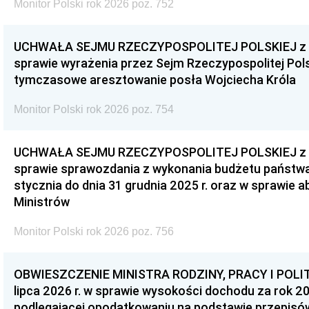
Monitor Polski rok 2026 poz. 752
UCHWAŁA SEJMU RZECZYPOSPOLITEJ POLSKIEJ z dnia
sprawie wyrażenia przez Sejm Rzeczypospolitej Pols
tymczasowe aresztowanie posła Wojciecha Króla
Monitor Polski rok 2026 poz. 754
UCHWAŁA SEJMU RZECZYPOSPOLITEJ POLSKIEJ z dnia
sprawie sprawozdania z wykonania budżetu państwa 
stycznia do dnia 31 grudnia 2025 r. oraz w sprawie 
Ministrów
Monitor Polski rok 2026 poz. 756
OBWIESZCZENIE MINISTRA RODZINY, PRACY I POLIT
lipca 2026 r. w sprawie wysokości dochodu za rok 20
podlegającej opodatkowaniu na podstawie przepis