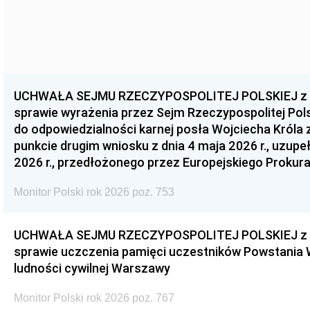
UCHWAŁA SEJMU RZECZYPOSPOLITEJ POLSKIEJ z dnia
sprawie wyrażenia przez Sejm Rzeczypospolitej Pols
do odpowiedzialności karnej posła Wojciecha Króla 
punkcie drugim wniosku z dnia 4 maja 2026 r., uzupe
2026 r., przedłożonego przez Europejskiego Prokur
Monitor Polski rok 2026 poz. 753
UCHWAŁA SEJMU RZECZYPOSPOLITEJ POLSKIEJ z dnia
sprawie uczczenia pamięci uczestników Powstania
ludności cywilnej Warszawy
Monitor Polski rok 2026 poz. 767