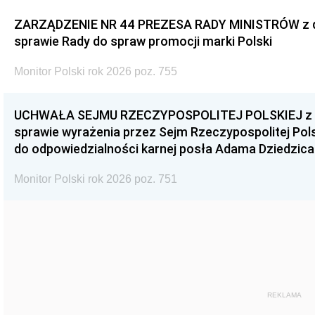
ZARZĄDZENIE NR 44 PREZESA RADY MINISTRÓW z dnia
sprawie Rady do spraw promocji marki Polski
Monitor Polski rok 2026 poz. 755
UCHWAŁA SEJMU RZECZYPOSPOLITEJ POLSKIEJ z dnia
sprawie wyrażenia przez Sejm Rzeczypospolitej Pols
do odpowiedzialności karnej posła Adama Dziedzica
Monitor Polski rok 2026 poz. 751
REKLAMA